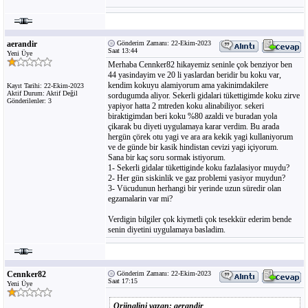
aerandir
Gönderim Zamanı: 22-Ekim-2023
Saat 13:44
Yeni Üye
Merhaba Cennker82 hikayemiz seninle çok benziyor ben
44 yasindayim ve 20 li yaslardan beridir bu koku var,
kendim kokuyu alamiyorum ama yakinimdakilere
Kayıt Tarihi: 22-Ekim-2023
Aktif Durum: Aktif Değil
sordugumda aliyor. Sekerli gidalari tükettigimde koku zirve
Gönderilenler: 3
yapiyor hatta 2 mtreden koku alinabiliyor. sekeri
biraktigimdan beri koku %80 azaldi ve buradan yola
çikarak bu diyeti uygulamaya karar verdim. Bu arada
hergün çörek otu yagi ve ara ara kekik yagi kullaniyorum
ve de günde bir kasik hindistan cevizi yagi içiyorum.
Sana bir kaç soru sormak istiyorum.
1- Sekerli gidalar tükettiginde koku fazlalasiyor muydu?
2- Her gün siskinlik ve gaz problemi yasiyor muydun?
3- Vücudunun herhangi bir yerinde uzun süredir olan
egzamalarin var mi?
Verdigin bilgiler çok kiymetli çok tesekkür ederim bende
senin diyetini uygulamaya basladim.
Cennker82
Gönderim Zamanı: 22-Ekim-2023
Saat 17:15
Yeni Üye
Orjinalini yazan: aerandir