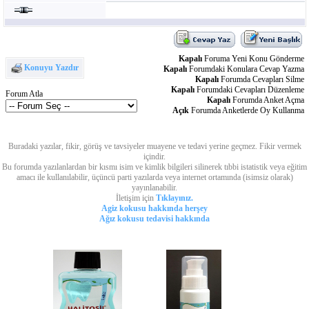
Kapalı
Foruma Yeni Konu Gönderme
Konuyu Yazdır
Kapalı
Forumdaki Konulara Cevap Yazma
Kapalı
Forumda Cevapları Silme
Kapalı
Forumdaki Cevapları Düzenleme
Forum Atla
Kapalı
Forumda Anket Açma
Açık
Forumda Anketlerde Oy Kullanma
Buradaki yazılar, fikir, görüş ve tavsiyeler muayene ve tedavi yerine geçmez. Fikir vermek
içindir.
Bu forumda yazılanlardan bir kısmı isim ve kimlik bilgileri silinerek tıbbi istatistik veya eğitim
amacı ile kullanılabilir, üçüncü parti yazılarda veya internet ortamında (isimsiz olarak)
yayınlanabilir.
İletişim için
Tıklayınız.
Agiz kokusu hakkında herşey
Ağız kokusu tedavisi hakkında