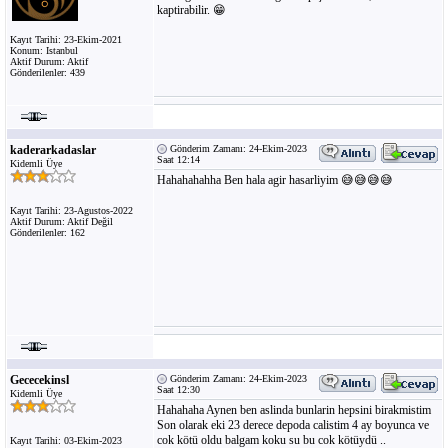
kaptirabilir. 😁
Kayıt Tarihi: 23-Ekim-2021
Konum: Istanbul
Aktif Durum: Aktif
Gönderilenler: 439
kaderarkadaslar
Gönderim Zamanı: 24-Ekim-2023
Saat 12:14
Kidemli Üye
Hahahahahha Ben hala agir hasarliyim 😅😅😅😅
Kayıt Tarihi: 23-Agustos-2022
Aktif Durum: Aktif Değil
Gönderilenler: 162
Gececekinsl
Gönderim Zamanı: 24-Ekim-2023
Saat 12:30
Kidemli Üye
Hahahaha Aynen ben aslinda bunlarin hepsini birakmistim
Son olarak eki 23 derece depoda calistim 4 ay boyunca ve
cok kötü oldu balgam koku su bu cok kötüydü ..
Kayıt Tarihi: 03-Ekim-2023