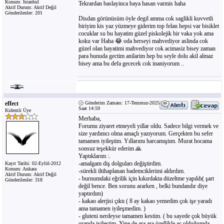
Konum: Istanbul
Tekrardan baslayinca baya hasan varmis haha
Aktif Durum: Aktif Değil
Gönderilenler: 201
Disdan görünüsüm öyle degil amma cok saglikli kuvvetli
biriyim kis yaz yüzmeye giderim top felan hepsi var bisiklet
cocuklar su bu hayatim güzel piskolejik bir vaka yok ama
koku var Haha 😂 oda herseyi mahvediyor aslinda cok
güzel olan hayatimi mahvediyor cok acimasiz bisey zaman
para bunuda gectim anilarim hep bu seyle dolu akil almaz
bisey ama bu defa gececek cok inaniyorum ..
effect
Gönderim Zamanı: 17-Temmuz-2025
Saat 14:59
Kidemli Üye
Merhaba,
Forumu ziyaret etmeyeli yıllar oldu. Sadece bilgi vermek ve
size yardımcı olma amaçlı yazıyorum. Gerçekten bu sefer
tamamen iyileştim. Yıllarımı harcamıştım. Murat hocama
sonsuz teşekkür ederim 🙏
Yaptıklarım :.
-amalgam diş dolguları değiştirdim.
Kayıt Tarihi: 02-Eylül-2012
Konum: Ankara
-sürekli iltihaplanan bademciklerimi aldırdım.
Aktif Durum: Aktif Değil
- burnumdaki eğrilik için kıkırdakta düzeltme yapıldı( şart
Gönderilenler: 318
değil bence. Ben sorunu ararken , belki bundandır diye
yaptırdım)
- kakao alerjisi çıktı ( 8 ay kakao yemedim çok işe yaradı
ama tamamen iyileşmedim. )
- gluteni nerdeyse tamamen kestim. ( bu sayede çok büyük
oranda iyileştim. Yine de ara ara özellikle aç olduğumda