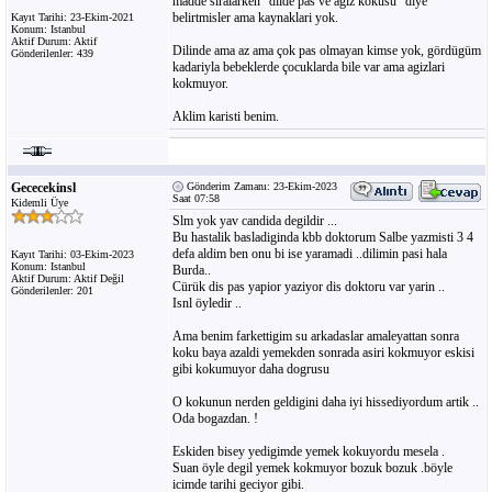
madde siralarken "dilde pas ve agiz kokusu" diye
belirtmisler ama kaynaklari yok.
Kayıt Tarihi: 23-Ekim-2021
Konum: Istanbul
Aktif Durum: Aktif
Dilinde ama az ama çok pas olmayan kimse yok, gördügüm
Gönderilenler: 439
kadariyla bebeklerde çocuklarda bile var ama agizlari
kokmuyor.
Aklim karisti benim.
Gececekinsl
Gönderim Zamanı: 23-Ekim-2023
Saat 07:58
Kidemli Üye
Slm yok yav candida degildir ...
Bu hastalik basladiginda kbb doktorum Salbe yazmisti 3 4
defa aldim ben onu bi ise yaramadi ..dilimin pasi hala
Kayıt Tarihi: 03-Ekim-2023
Konum: Istanbul
Burda..
Aktif Durum: Aktif Değil
Cürük dis pas yapior yaziyor dis doktoru var yarin ..
Gönderilenler: 201
Isnl öyledir ..
Ama benim farkettigim su arkadaslar amaleyattan sonra
koku baya azaldi yemekden sonrada asiri kokmuyor eskisi
gibi kokumuyor daha dogrusu
O kokunun nerden geldigini daha iyi hissediyordum artik ..
Oda bogazdan. !
Eskiden bisey yedigimde yemek kokuyordu mesela .
Suan öyle degil yemek kokmuyor bozuk bozuk .böyle
icimde tarihi geciyor gibi.