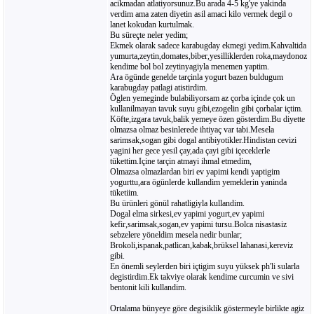
acikmadan atlatiyorsunuz.Bu arada 4-5 kg'ye yakinda
verdim ama zaten diyetin asil amaci kilo vermek degil o
lanet kokudan kurtulmak.
Bu süreçte neler yedim;
Ekmek olarak sadece karabugday ekmegi yedim.Kahvaltida
yumurta,zeytin,domates,biber,yesilliklerden roka,maydonoz
kendime bol bol zeytinyagiyla menemen yaptim.
Ara ögünde genelde tarçinla yogurt bazen buldugum
karabugday patlagi atistirdim.
Öglen yemeginde bulabiliyorsam az çorba içinde çok un
kullanilmayan tavuk suyu gibi,ezogelin gibi çorbalar içtim.
Köfte,izgara tavuk,balik yemeye özen gösterdim.Bu diyette
olmazsa olmaz besinlerede ihtiyaç var tabi.Mesela
sarimsak,sogan gibi dogal antibiyotikler.Hindistan cevizi
yagini her gece yesil çay,ada çayi gibi içeceklerle
tükettim.Içine tarçin atmayi ihmal etmedim,
Olmazsa olmazlardan biri ev yapimi kendi yaptigim
yogurttu,ara ögünlerde kullandim yemeklerin yaninda
tüketiim.
Bu ürünleri gönül rahatligiyla kullandim.
Dogal elma sirkesi,ev yapimi yogurt,ev yapimi
kefir,sarimsak,sogan,ev yapimi tursu.Bolca nisastasiz
sebzelere yöneldim mesela nedir bunlar;
Brokoli,ispanak,patlican,kabak,brüksel lahanasi,kereviz
gibi.
En önemli seylerden biri içtigim suyu yüksek ph'li sularla
degistirdim.Ek takviye olarak kendime curcumin ve sivi
bentonit kili kullandim.
Ortalama bünyeye göre degisiklik göstermeyle birlikte agiz