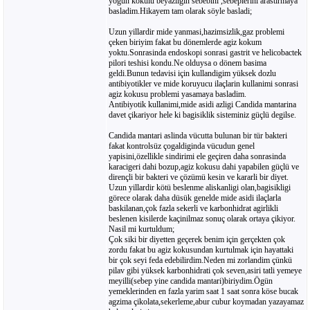
yogun kokulu beyazligin sebebini ,sebeplerini arastirmaya
basladim.Hikayem tam olarak söyle basladi;
Uzun yillardir mide yanmasi,hazimsizlik,gaz problemi
çeken biriyim fakat bu dönemlerde agiz kokum
yoktu.Sonrasinda endoskopi sonrasi gastrit ve helicobactek
pilori teshisi kondu.Ne olduysa o dönem basima
geldi.Bunun tedavisi için kullandigim yüksek dozlu
antibiyotikler ve mide koruyucu ilaçlarin kullanimi sonrasi
agiz kokusu problemi yasamaya basladim.
Antibiyotik kullanimi,mide asidi azligi Candida mantarina
davet çikariyor hele ki bagisiklik sisteminiz güçlü degilse.
Candida mantari aslinda vücutta bulunan bir tür bakteri
fakat kontrolsüz çogaldiginda vücudun genel
yapisini,özellikle sindirimi ele geçiren daha sonrasinda
karacigeri dahi bozup,agiz kokusu dahi yapabilen güçlü ve
dirençli bir bakteri ve çözümü kesin ve kararli bir diyet.
Uzun yillardir kötü beslenme aliskanligi olan,bagisikligi
görece olarak daha düsük genelde mide asidi ilaçlarla
baskilanan,çok fazla sekerli ve karbonhidrat agirlikli
beslenen kisilerde kaçinilmaz sonuç olarak ortaya çikiyor.
Nasil mi kurtuldum;
Çok siki bir diyetten geçerek benim için gerçekten çok
zordu fakat bu agiz kokusundan kurtulmak için hayattaki
bir çok seyi feda edebilirdim.Neden mi zorlandim çünkü
pilav gibi yüksek karbonhidrati çok seven,asiri tatli yemeye
meyilli(sebep yine candida mantari)biriydim.Ögün
yemeklerinden en fazla yarim saat 1 saat sonra köse bucak
agzima çikolata,sekerleme,abur cubur koymadan yazayamaz