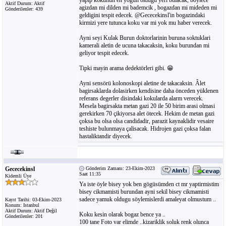
yapip kokunun en yogun oldugu yeri bulacak, böylece
Aktif Durum: Aktif
agizdan mi dilden mi bademcik , bogazdan mi mideden mi
Gönderilenler: 439
geldigini tespit edecek. @Gececekinsl'in bogazindaki
kirmizi yere tutunca koku var mi yok mu haber verecek.
Ayni seyi Kulak Burun doktorlarinin buruna soktuklari
kamerali aletin de ucuna takacaksin, koku burundan mi
geliyor tespit edecek.
Tipki mayin arama dedektörleri gibi. 😁
Ayni sensörü kolonoskopi aletine de takacaksin. Âlet
bagirsaklarda dolasirken kendisine daha önceden yüklenen
referans degerler disindaki kokularda alarm verecek.
Mesela bagirsakta metan gazi 20 ile 50 birim arasi olmasi
gerekirken 70 çikiyorsa alet ötecek. Hekim de metan gazi
çoksa bu olsa olsa candidadir, parazit kaynaklidir vesaire
teshiste bulunmaya çalisacak. Hidrojen gazi çoksa falan
hastaliktandir diyecek.
Gececekinsl
Gönderim Zamanı: 23-Ekim-2023
Saat 11:35
Kidemli Üye
Ya iste öyle bisey yok ben gögüsümden ct mr yaptirmistim
bisey cikmamisti burundan ayni sekil bisey cikmamisti
sadece yamuk oldugu söylemislerdi amaleyat olmustum ..
Kayıt Tarihi: 03-Ekim-2023
Konum: Istanbul
Aktif Durum: Aktif Değil
Koku kesin olarak bogaz bence ya ..
Gönderilenler: 201
100 tane Foto var elimde ..kizariklik soluk renk olunca