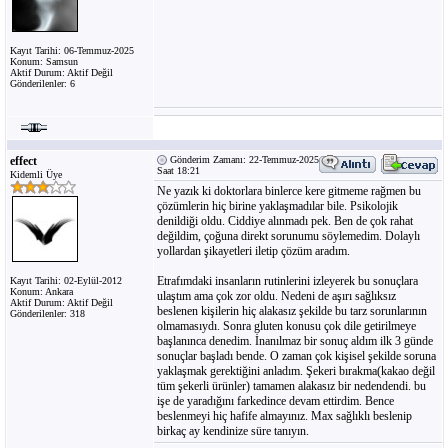
Kayıt Tarihi: 06-Temmuz-2025
Konum: Samsun
Aktif Durum: Aktif Değil
Gönderilenler: 6
effect
Gönderim Zamanı: 22-Temmuz-2025
Saat 18:21
Kidemli Üye
Ne yazık ki doktorlara binlerce kere gitmeme rağmen bu
çözümlerin hiç birine yaklaşmadılar bile. Psikolojik
denildiği oldu. Ciddiye alınmadı pek. Ben de çok rahat
değildim, çoğuna direkt sorunumu söylemedim. Dolaylı
yollardan şikayetleri iletip çözüm aradım.
Etrafımdaki insanların rutinlerini izleyerek bu sonuçlara
Kayıt Tarihi: 02-Eylül-2012
Konum: Ankara
ulaştım ama çok zor oldu. Nedeni de aşırı sağlıksız
Aktif Durum: Aktif Değil
beslenen kişilerin hiç alakasız şekilde bu tarz sorunlarının
Gönderilenler: 318
olmamasıydı. Sonra gluten konusu çok dile getirilmeye
başlanınca denedim. İnanılmaz bir sonuç aldım ilk 3 günde
sonuçlar başladı bende. O zaman çok kişisel şekilde soruna
yaklaşmak gerektiğini anladım. Şekeri bırakma(kakao değil
tüm şekerli ürünler) tamamen alakasız bir nedendendi. bu
işe de yaradığını farkedince devam ettirdim. Bence
beslenmeyi hiç hafife almayınız. Max sağlıklı beslenip
birkaç ay kendinize süre tanıyın.