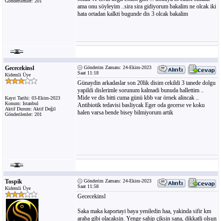
Gönderilenler: 201
ama onu söyleyim ..sira sira gidiyorum bakalim ne olcak iki
hata ortadan kalkti bugunde dis 3 olcak bakalim
Gececekinsl
Gönderim Zamanı: 24-Ekim-2023
Saat 11:18
Kidemli Üye
Günaydin arkadaslar son 20lik disim cekildi 3 tanede dolgu
yapildi dislerimle sorunum kalmadi bunuda hallettim ..
Mide ve dis bitti cuma günü kbb var örnek alincak ..
Kayıt Tarihi: 03-Ekim-2023
Konum: Istanbul
Antibiotik tedavisi basliycak Eger oda gecerse ve koku
Aktif Durum: Aktif Değil
halen varsa bende bisey bilmiyorum artik
Gönderilenler: 201
Tospik
Gönderim Zamanı: 24-Ekim-2023
Saat 11:58
Kidemli Üye
Gececekinsl
Saka maka kaportayi baya yeniledin haa, yakinda sifir km
araba gibi olacaksin. Yenge sahip çiksin sana, dikkatli olsun