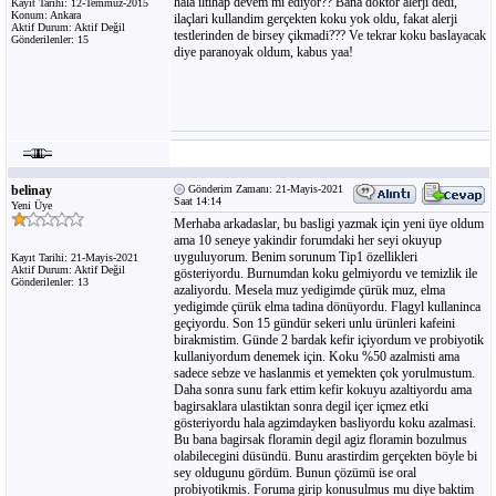
hala iltihap devem mi ediyor?? Bana doktor alerji dedi,
Kayıt Tarihi: 12-Temmuz-2015
Konum: Ankara
ilaçlari kullandim gerçekten koku yok oldu, fakat alerji
Aktif Durum: Aktif Değil
testlerinden de birsey çikmadi??? Ve tekrar koku baslayacak
Gönderilenler: 15
diye paranoyak oldum, kabus yaa!
belinay
Gönderim Zamanı: 21-Mayis-2021
Saat 14:14
Yeni Üye
Merhaba arkadaslar, bu basligi yazmak için yeni üye oldum
ama 10 seneye yakindir forumdaki her seyi okuyup
uyguluyorum. Benim sorunum Tip1 özellikleri
Kayıt Tarihi: 21-Mayis-2021
Aktif Durum: Aktif Değil
gösteriyordu. Burnumdan koku gelmiyordu ve temizlik ile
Gönderilenler: 13
azaliyordu. Mesela muz yedigimde çürük muz, elma
yedigimde çürük elma tadina dönüyordu. Flagyl kullaninca
geçiyordu. Son 15 gündür sekeri unlu ürünleri kafeini
birakmistim. Günde 2 bardak kefir içiyordum ve probiyotik
kullaniyordum denemek için. Koku %50 azalmisti ama
sadece sebze ve haslanmis et yemekten çok yorulmustum.
Daha sonra sunu fark ettim kefir kokuyu azaltiyordu ama
bagirsaklara ulastiktan sonra degil içer içmez etki
gösteriyordu hala agzimdayken basliyordu koku azalmasi.
Bu bana bagirsak floramin degil agiz floramin bozulmus
olabilecegini düsündü. Bunu arastirdim gerçekten böyle bi
sey oldugunu gördüm. Bunun çözümü ise oral
probiyotikmis. Foruma girip konusulmus mu diye baktim