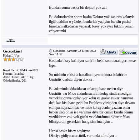
Bundan sonra baska bir doktor yok ztn
Bu doktorlardan sonra baska Doktor yok sanirim kokuyla
ilgili olabilen o yüzden bunlarida yapiyim bu isin pesini
birakcam atkadaslar yapacak bisey yok iyce biktim yemin
ediyorumki
Gececekinsl
Gönderim Zamanı: 23-Ekim-2023
Saat 11:52
Kidemli Üye
Baskada bisey kalmiyor sanirim belki son olarak gecmesse
Eger..
Kayıt Tarihi: 03-Ekim-2023
Konum: Istanbul
Su midenin cikisina bakalim diyen doktora baktiririm
Aktif Durum: Aktif Değil
Gastritis olabilir diyen doktor ..
Gönderilenler: 201
Bu adaminda iddasida su anlattigi bana neden diye
Gastritis var Mide cikinda sanirim kolay sindiremedigin
yemekler oraya toplaniyor koku ve gazlar yukari vuruyor
dedi kac kisi bana geldi bu Problem yüzünden diye devam
etti ..pantoprazol ilac ve mide koruyucular yazilan onlar
beben ilaci onlar ise yaramaz diye bir cümle kurdu benim
yazdiklarim cok vok güclü ve öldürdümü öldürür felan
bilmiyorum gercekten hangisine inaniyim ..
Hepsi baska bisey söylüyor
Disciye gidiyorum cürük var ondandir diyor ..