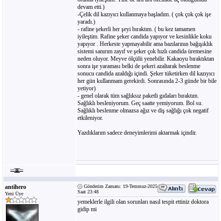
devam etti.)
-Çelik dil kazıyıcı kullanmaya başladım. ( çok çok çok işe
yaradı.)
- rafine şekerli her şeyi bıraktım. ( bu kez tamamen
iyileştim. Rafine şeker candida yapıyor ve kesinlikle koku
yapıyor . Herkeste yapmayabilir ama bazılarının bağışıklık
sistemi sanırım zayıf ve şeker çok hızlı candida üremesine
neden oluyor. Meyve ölçülü yenebilir. Kakaoyu bıraktıktan
sonra işe yaraması belki de şekeri azaltarak beslenme
sonucu candida azaldığı içindi. Şeker tüketirken dil kazıyıcı
her gün kullanmam gerekirdi. Sonrasında 2-3 günde bir bile
yetiyor)
- genel olarak tüm sağlıksız paketli gıdaları bıraktım.
Sağlıklı besleniyorum. Geç saatte yemiyorum. Bol su.
Sağlıklı beslenme olmazsa ağız ve diş sağlığı çok negatif
etkileniyor.
Yazdıklarım sadece deneyimlerimi aktarmak içindir.
antihero
Gönderim Zamanı: 19-Temmuz-2025
Saat 23:48
Yeni Üye
yemeklerle ilgili olan sorunları nasıl tespit ettiniz doktora
gidip mi