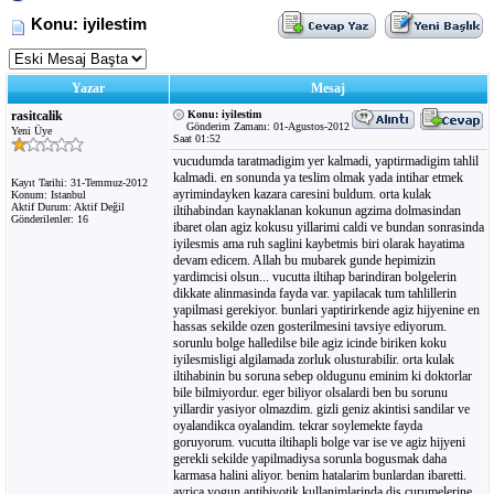
Konu: iyilestim
Yazar
Mesaj
rasitcalik
Konu: iyilestim
Gönderim Zamanı: 01-Agustos-2012
Yeni Üye
Saat 01:52
vucudumda taratmadigim yer kalmadi, yaptirmadigim tahlil
kalmadi. en sonunda ya teslim olmak yada intihar etmek
Kayıt Tarihi: 31-Temmuz-2012
ayrimindayken kazara caresini buldum. orta kulak
Konum: Istanbul
Aktif Durum: Aktif Değil
iltihabindan kaynaklanan kokunun agzima dolmasindan
Gönderilenler: 16
ibaret olan agiz kokusu yillarimi caldi ve bundan sonrasinda
iyilesmis ama ruh saglini kaybetmis biri olarak hayatima
devam edicem. Allah bu mubarek gunde hepimizin
yardimcisi olsun... vucutta iltihap barindiran bolgelerin
dikkate alinmasinda fayda var. yapilacak tum tahlillerin
yapilmasi gerekiyor. bunlari yaptirirkende agiz hijyenine en
hassas sekilde ozen gosterilmesini tavsiye ediyorum.
sorunlu bolge halledilse bile agiz icinde biriken koku
iyilesmisligi algilamada zorluk olusturabilir. orta kulak
iltihabinin bu soruna sebep oldugunu eminim ki doktorlar
bile bilmiyordur. eger biliyor olsalardi ben bu sorunu
yillardir yasiyor olmazdim. gizli geniz akintisi sandilar ve
oyalandikca oyalandim. tekrar soylemekte fayda
goruyorum. vucutta iltihapli bolge var ise ve agiz hijyeni
gerekli sekilde yapilmadiysa sorunla bogusmak daha
karmasa halini aliyor. benim hatalarim bunlardan ibaretti.
ayrica yogun antibiyotik kullanimlarinda dis curumelerine