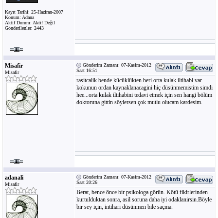
Kayıt Tarihi: 25-Haziran-2007
Konum: Adana
Aktif Durum: Aktif Değil
Gönderilenler: 2443
Misafir
Gönderim Zamanı: 07-Kasim-2012
Saat 16:51
Misafir
rasitcalik bende kücüklükten beri orta kulak iltihabi var
kokunun ordan kaynaklanacagini hiç düsünmemistim simdi
hee...orta kulak iltihabini tedavi etmek için sen hangi bölüm
doktoruna gittin söylersen çok mutlu olucam kardesim.
adanali
Gönderim Zamanı: 07-Kasim-2012
Saat 20:26
Misafir
Berat, bence önce bir psikologa görün. Kötü fikirlerinden
kurtulduktan sonra, asil soruna daha iyi odaklanirsin.Böyle
bir sey için, intihari düsünmen bile saçma.