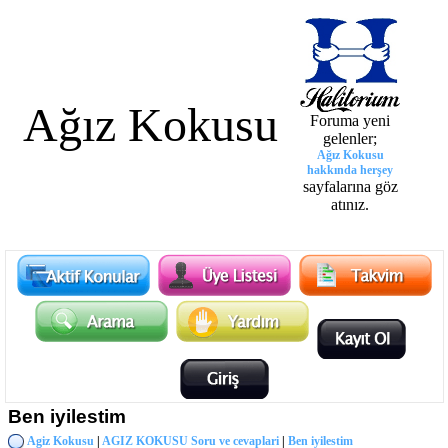
Ağız Kokusu
Foruma yeni
gelenler;
Ağız Kokusu
hakkında herşey
sayfalarına göz
atınız.
Ben iyilestim
Agiz Kokusu
|
AGIZ KOKUSU Soru ve cevaplari
|
Ben iyilestim