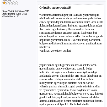
Orjinalini yazan: rasitcalik
Kayıt Tarihi: 04-Nisan-2015
Aktif Durum: Aktif Değil
vucudumda taratmadigim yer kalmadi, yaptirmadigim
Gönderilenler: 20
tahlil kalmadi. en sonunda ya teslim olmak yada intihar
etmek ayrimindayken kazara caresini buldum. orta kulak
iltihabindan kaynaklanan kokunun agzima dolmasindan
ibaret olan agiz kokusu yillarimi caldi ve bundan
sonrasinda iyilesmis ama ruh saglini kaybetmis biri
olarak hayatima devam edicem. Allah bu mubarek gunde
hepimizin yardimcisi olsun... vucutta iltihap barindiran
bolgelerin dikkate alinmasinda fayda var. yapilacak tum
tahlillerin
yapilmasi gerekiyor. bunlari
yaptirirkende agiz hijyenine en hassas sekilde ozen
gosterilmesini tavsiye ediyorum. sorunlu bolge
halledilse bile agiz icinde biriken koku iyilesmisligi
algilamada zorluk olusturabilir. orta kulak iltihabinin bu
soruna sebep oldugunu eminim ki doktorlar bile
bilmiyordur. eger biliyor olsalardi ben bu sorunu
yillardir yasiyor olmazdim. gizli geniz akintisi sandilar
ve oyalandikca oyalandim. tekrar soylemekte fayda
goruyorum. vucutta iltihapli bolge var ise ve agiz hijyeni
gerekli sekilde yapilmadiysa sorunla bogusmak daha
karmasa halini aliyor. benim hatalarim bunlardan ibaretti.
ayrica yogun antibiyotik kullanimlarinda dis