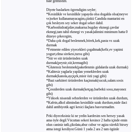
hale gelmistim.
Diyete baslarken ögrendigim seyler;
*Kesinlikle ve kesinlikle yapayda olsa dogalda olsa(meyve
vs)seker kullanamayacagim,çünkü Candida mantarini en
çok besleyen sey seker dogal seker dahil.
*Karbonhidrat(pilav,makarna.bugday ekmegi.çavdar
ekmegi,tam tahil ekmegi vs yasak)alimini minimum hatta 0
düzeye çekecegim,
*Daha çok dogal beslenmek,börek,kek,pasta vs uzak
durmak
*Fetmente edilen yiyecekleri çogaltmak(kefir,ev yapimi
yogurt,elma sirekesi,tursu gibi)
*Süt ve süt ürünlerinden uzak
durmak(peynir,süt,kremagibi)
*Glutensiz beslenmek(paketlenmis gidalarda uzak durmak)
*Kalitesiz yaglarla yapilan yemeklerden uzak
durmak(kanola,ayçiçek,misir özü yagi gibi)
*Bazi sarküteri ürünlerden kaçinmak(sucuk,salam.sosis
gibi)
*Çesnilerden uzak durmak(ketçap,barbekü sosu,mayonez
gibi)
*Yüksek nisastali sebzelerden ve ürünlerden uzak durdum,
*Kafein,alkol alimindan kesinlikle uzak durdum,mide ilaci
dahil antibiyotik agri kesici ilaçlara basvurmadim.
Peki diyeceksiniz ki ne yedin kardesim sen hersey yasak
ama öyle degil.Vücuttan sekeri kesince 2 hafta içinde emin
olun caniniz tatli,çikolata,abur cubur ve agiza sürekli birsey
atma istegi kesiliyor.Günü 1 yada 2 ara 2 tam ögünle