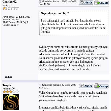
Cennker82
Gönderim Zamanı: 22-Ekim-2023
Saat 17:18
Yeni Üye
Orjinalini yazan: Yig1t
Kayıt Tarihi: 21-Ekim-2023
Konum: Istanbul
Peki iyilestigini nasil anladin ben hayatimdan sekeri
Aktif Durum: Aktif Değil
çikardiginda beri koku gitti ama ben kabul edemiyorum
Gönderilenler: 7
gittigini psikolojimi bozdu bana yardimci olabilirisin bu
konuda
Evli biriyim esime sik sik sordum kalmadigini söyledi ayni
sekilde oglumada soruyorum.Is yerinde çalisan
arkadaslarimada sordum kokmadigini söylediler.Bendeki
koku sadece yakinimdakine gitmiyordu araç içinde gittigim
arkadaslarim bile önceden çok agir koktugunu
söylüyorlardi psikolojik bir koku degildi yani.Yakin
çevrenizden yardim alabilirsiniz bu konuda.
Tospik
Gönderim Zamanı: 22-Ekim-2023
Saat 22:21
Kidemli Üye
Valla Murat hoca hem bu forumda hem youtube kanalinda
üstüne basa basa israrla candida mantarlarinin koku
yapmayacagini söylüyor.
Internette candida belirtileri diye yazinca bazi siteler madde