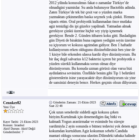
2012 yilinda konusulmus fakat o zamanlar Türkiye’de
olmadigini yazmislar. Su anda bulunuyor Bactoblis adinda.
Zaten Türkiye’de tek bir çesit var o yüzden marka
yazmaktan çekinmedim baska seçenek yok çünkü. Hemen
siparis ettim. Oral probiyotik kullanmadan önce mutlaka
agiz temizligi dis ipi güzelce yapilmali. Yatmadan almak
gerekiyor çünkü üzerine hiçbir sey yiyip içmemek
gerekiyor. Bende 2. Günden itibaren koku gitti. Basladigim
gün Diyeti de biraktim buna ragmen yedigim seyin üzerine
su içiyorum ve kokusu agzimdan gidiyor. Ben 1 haftadir
kullaniyorum erken oldugunu düsünebilirsiniz ben yine de
1 kisiye bile erkenden ulassa kardir diye düsünüyorum. Bu
bir ilaç degil salvarius k12 bakterisi içeren bir probiyotik o
yüzden sürekli kullanmakta sorun olmaz diye
düsünüyorum. Bu konuda uzman görüsü olan varsa bizi
aydinlatirsa sevinirim. Özellikle benim gibi Tip 1 belirtileri
gösterenlerin isine yarayacaktir diye düsünüyorum siz yine
de sansinizi deneyin bence. Herkes geçmis olsun diliyorum.
Cennker82
Gönderim Zamanı: 21-Ekim-2023
Saat 22:48
Yeni Üye
Çok uzun senelerdir siddetli agiz kokusu çeken
biriyim.Kurtulmak için denemedigim ilaç bitki vs
kalmadi.Yogun arastirmalar ve esiminde bu süreçte
Kayıt Tarihi: 21-Ekim-2023
Konum: Istanbul
yardimiyla 2 ayin sonunda o bitmez tedavisi yok denen agiz
Aktif Durum: Aktif Değil
kokumdan kurtuldum.Agiz kokumun sebebi Candida
Gönderilenler: 7
mantari oldugu sonucuna ulastim.Dilimdeki tabaka halinde