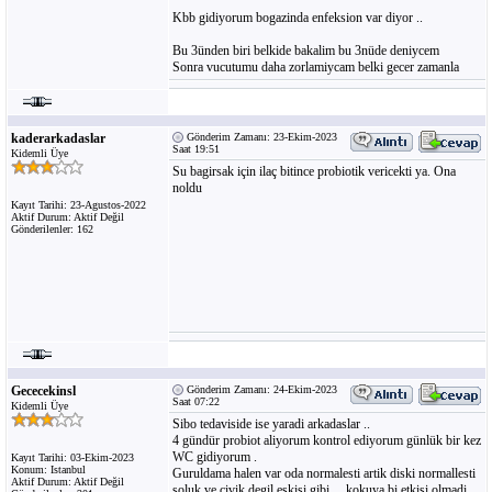
Kbb gidiyorum bogazinda enfeksion var diyor ..
Bu 3ünden biri belkide bakalim bu 3nüde deniycem
Sonra vucutumu daha zorlamiycam belki gecer zamanla
kaderarkadaslar
Gönderim Zamanı: 23-Ekim-2023
Saat 19:51
Kidemli Üye
Su bagirsak için ilaç bitince probiotik vericekti ya. Ona
noldu
Kayıt Tarihi: 23-Agustos-2022
Aktif Durum: Aktif Değil
Gönderilenler: 162
Gececekinsl
Gönderim Zamanı: 24-Ekim-2023
Saat 07:22
Kidemli Üye
Sibo tedaviside ise yaradi arkadaslar ..
4 gündür probiot aliyorum kontrol ediyorum günlük bir kez
WC gidiyorum .
Kayıt Tarihi: 03-Ekim-2023
Konum: Istanbul
Guruldama halen var oda normalesti artik diski normallesti
Aktif Durum: Aktif Değil
soluk ve civik degil eskisi gibi ... kokuya bi etkisi olmadi