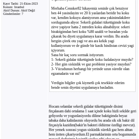
Kayıt Tarihi: 21-Ekim-2023
Konum: Istanbul
Merhaba Cennker82 hikayemiz seninle çok benziyor
Aktif Durum: Aktif Değil
ben 44 yasindayim ve 20 li yaslardan beridir bu koku
Gönderilenler: 7
var, kendim kokuyu alamiyorum ama yakinimdakilere
sordugumda aliyor. Sekerli gidalari tükettigimde koku
zirve yapiyor hatta 2 mtreden koku alinabiliyor. sekeri
biraktigimdan beri koku %80 azaldi ve buradan yola
çikarak bu diyeti uygulamaya karar verdim. Bu arada
hergün çörek otu yagi ve ara ara kekik yagi
kullaniyorum ve de günde bir kasik hindistan cevizi yagi
içiyorum.
Sana bir kaç soru sormak istiyorum.
1- Sekerli gidalar tükettiginde koku fazlalasiyor muydu?
2- Her gün siskinlik ve gaz problemi yasiyor muydun?
3- Vücudunun herhangi bir yerinde uzun süredir olan
egzamalarin var mi?
Verdigin bilgiler çok kiymetli çok tesekkür ederim
bende senin diyetini uygulamaya basladim.
Hocam selamlar sekerli gidalar tükettigimde disimi
firçalasam dahi ortalama 1 saat içinde koku hizli sekilde geri
geliyordu ve yogunlasiyordu dilime baktigimda beyaz
tabaka daha kalinlasmis oluyordu bu arada sik sik bakir dil
firçasiyla kazidim(bakir'in bakteri öldürme özelligi mevcut).
Her yemek sonrasi yogun siskinlik sürekli gaz hem alttan
hem üstten çikariyordum.El parmaklarimin orta bogumunda