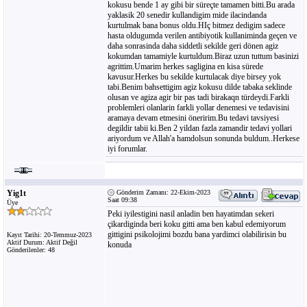
kokusu bende 1 ay gibi bir süreçte tamamen bitti.Bu arada
yaklasik 20 senedir kullandigim mide ilacindanda
kurtulmak bana bonus oldu.HIç bitmez dedigim sadece
hasta oldugumda verilen antibiyotik kullaniminda geçen ve
daha sonrasinda daha siddetli sekilde geri dönen agiz
kokumdan tamamiyle kurtuldum.Biraz uzun tuttum basinizi
agrittim.Umarim herkes sagligina en kisa sürede
kavusur.Herkes bu sekilde kurtulacak diye birsey yok
tabi.Benim bahsettigim agiz kokusu dilde tabaka seklinde
olusan ve agiza agir bir pas tadi birakaqn türdeydi.Farkli
problemleri olanlarin farkli yollar denemesi ve tedavisini
aramaya devam etmesini öneririm.Bu tedavi tavsiyesi
degildir tabii ki.Ben 2 yildan fazla zamandir tedavi yollari
ariyordum ve Allah'a hamdolsun sonunda buldum..Herkese
iyi forumlar.
Yig1t
Gönderim Zamanı: 22-Ekim-2023
Saat 09:38
Üye
Peki iyilestigini nasil anladin ben hayatimdan sekeri
çikardiginda beri koku gitti ama ben kabul edemiyorum
gittigini psikolojimi bozdu bana yardimci olabilirisin bu
Kayıt Tarihi: 20-Temmuz-2023
Aktif Durum: Aktif Değil
konuda
Gönderilenler: 48