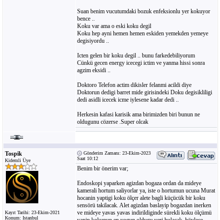
Suan benim vucutumdaki bozuk enfeksionlu yer kokuyor
bence ..
Koku var ama o eski koku degil
Koku hep ayni hemen hemen eskiden yemekden yemeye
degisiyordu ..
Icten gelen bir koku degil .. bunu farkedebiliyorum
Cünkü gecen energy icecegi ictim ve yanma hissi sonra
agzim eksidi ..
Doktoro Telefon actim dikisler felanmi acildi diye
Doktorun dedigi barret mide girisindeki Doku degisikliligi
dedi asidli icecek icme iylesene kadar dedi ..
Herkesin kafasi karisik ama birimizden biri bunun ne
oldugunu cözerse .Super olcak
Tospik
Gönderim Zamanı: 23-Ekim-2023
Saat 10:12
Kidemli Üye
Benim bir önerim var;
Endoskopi yaparken agizdan bogaza ordan da mideye
kamerali hortum saliyorlar ya, iste o hortumun ucuna Murat
hocanin yaptigi koku ölçer alete bagli küçücük bir koku
sensörü takilacak. Alet agizdan baslayip bogazdan inerken
ve mideye yavas yavas indirildiginde sürekli koku ölçümü
Kayıt Tarihi: 23-Ekim-2021
Konum: Istanbul