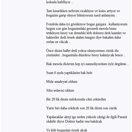
kokuda hafifliyor ..
Tam kizarikken nefesim sicakliyor ve koku artiyor ve
bogazim garip oluyor bilmiyorum nasil anlatayim. .
Fotolrda daha iyi gözüküyor bogaz gargara ..kullaniyorum
bugun son gün bogazimdaki gecmedi mesela bunu
tetikleyen bisey var demekki kbb doktoru dedi kaimler ve
bakteriler dedi örnek alalim hangisi diye bakalim daha
ordan ne cikcak ..
Önce disini hallet dedi yoksa olmuyormus cürük dis
yüzünden ..bogazimda düzelirse bisey kalmiycak bence ..
Bak mesela dislerim hep iyi zannediyordum öyle degilmis ..
Suan 6 ayda yaptiklarim bak hele
Mide amaleyati oldum
Sibo tedavisi oldum
Bir 20 lik disim enfeksionlu cikti cektirdim
Yarin biri daha cekilcek son 20 lik disim son cürük
Yapilacaklar alerji ige neden yüksek ciktigi ile ilgili Parasit
olabilir diyor Doktor kadin ona bakilcak
Ve kbb bogazdan örnek alcak