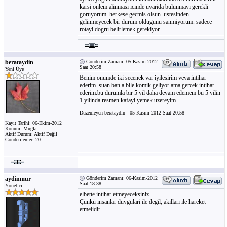
karsi onlem alinmasi icinde uyarida bulunmayi gerekli
goruyorum. herkese gecmis olsun. ustesinden
gelinmeyecek bir durum oldugunu sanmiyorum. sadece
rotayi dogru belirlemek gerekiyor.
berataydin
Gönderim Zamanı: 05-Kasim-2012
Saat 20:58
Yeni Üye
Benim onumde iki secenek var iyilesirim veya intihar
ederim. suan ban a bile komik geliyor ama gercek intihar
ederim.bu durumla bir 5 yil daha devam edemem bu 5 yilin
1 yilinda resmen kafayi yemek uzereyim.
Düzenleyen berataydin - 05-Kasim-2012 Saat 20:58
Kayıt Tarihi: 06-Ekim-2012
Konum: Mugla
Aktif Durum: Aktif Değil
Gönderilenler: 20
aydinmur
Gönderim Zamanı: 06-Kasim-2012
Saat 18:38
Yönetici
elbette intihar etmeyeceksiniz
Çünkü insanlar duygulari ile degil, akillari ile hareket
etmelidir