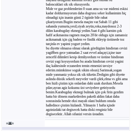
mayasil dedigimiz kasintili sivilce gibi olusan su
baloncuklari sik sik olusuyordu.
Mide ve gaz problemlerim 0 suan ama su var midemi eskisi
kadar doldurmuyorum daha dogrusu seker kullanimim hiç
olmadigi için inanin günü 2 ögünle bile rahat
çikariyorum.Bugün mesela maçim var.Sabah 11 gibi
sahanda yumurta,yesil,siyah zeytin,roka,maydonoz 2-3
dilim karabugday ekmegi yedim.Saat 4 gibi karnim çok
hafif acikmasina ragmen maçim 20'de oldugu için zamansiz
acikmamak için çig badem ve findik ekleyip üstünede toz
tarçinla ev yapimi yogurt yedim.
bu diyette olmazsa olmaz olarak gördügüm hindistan cevizi
yagi8ben gece yatmadan 2 saat evvel adaçayi,içine taze
zencefil dilimleri kesip demliyordum ve üstüne hindistan
cevizi yagi koyuyordum bu arada hindistan cevizi yagini
ilaç kalitesinde eczaneden temin etmenizi tavsiye
ederim.mümkünse soguk sikim olsun).Sarimsak,sogan
mide yanmaniz yoksa sik sik tüketin.Dedigim gibi diyette
aslinda düsük sekerli meyveler vardi çilek,elma vs gibi ama
ben hizli çözüm için onlardan dahi uzak durdum.Mesela
pilav,ayran agiz kokumu üst seviyelere getiriyordu
benim.Karabugday ekmegi bulmak için çok firin gezdim
hatta bir dönem marketlerden paketli aldim fakat daha
sonrasinda hemde eksi mayali olani buldum onuda
halledince çözüm hizlandi..Yilmayin 1 hafta içinde
agzinizdaki tat degisecek hatta diski renginiz bile
degisecektir..Allah sifanizi versin üstadim.