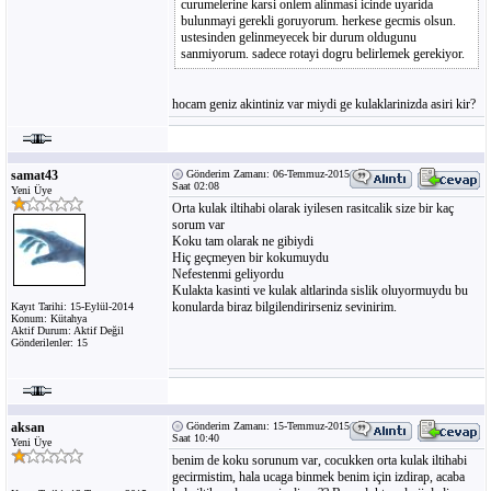
curumelerine karsi onlem alinmasi icinde uyarida
bulunmayi gerekli goruyorum. herkese gecmis olsun.
ustesinden gelinmeyecek bir durum oldugunu
sanmiyorum. sadece rotayi dogru belirlemek gerekiyor.
hocam geniz akintiniz var miydi ge kulaklarinizda asiri kir?
samat43
Gönderim Zamanı: 06-Temmuz-2015
Saat 02:08
Yeni Üye
Orta kulak iltihabi olarak iyilesen rasitcalik size bir kaç
sorum var
Koku tam olarak ne gibiydi
Hiç geçmeyen bir kokumuydu
Nefestenmi geliyordu
Kulakta kasinti ve kulak altlarinda sislik oluyormuydu bu
konularda biraz bilgilendirirseniz sevinirim.
Kayıt Tarihi: 15-Eylül-2014
Konum: Kütahya
Aktif Durum: Aktif Değil
Gönderilenler: 15
aksan
Gönderim Zamanı: 15-Temmuz-2015
Saat 10:40
Yeni Üye
benim de koku sorunum var, cocukken orta kulak iltihabi
gecirmistim, hala ucaga binmek benim için izdirap, acaba