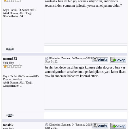
rasitcalık ben de bir şey sormak istiyorum, antibiyotik
tedavisinden sonra mı iyileştin yoksa ameliyat mı oldun?
Kayıt Tarihi: 11-Subat-2013
Aktif Durum: Aktif Değil
Gönderilenler: 34
memo123
Gönderim Zamanı: 04-Temmuz-2015
Saat 01:22
Yeni Üye
beyler bendede vardi bu agiz kokusu daha dogrusu ben var
zannediyordum ama benimki psikolojikmis yani koku flaan
yok bi annenize babaniza kontrol ettirin
Kayıt Tarihi: 04-Temmuz-2015
Konum: Antalya
Aktif Durum: Aktif Değil
Gönderilenler: 1
maslak
Gönderim Zamanı: 04-Temmuz-2015
Saat 21:21
Yeni Üye