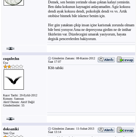
Demek, sen benim yerimde olsan çoktan kafayi yemistin.
Ben daha kokunun kaynagini anlayamadim. Agiz kokusu
dendi ayak kokusu dendi, psikolojik dendi vs vs. Artik
otobüse binmek bile iskence benim için.
Her gün yataktan çikip insan içine karismak zorunda olmam
bile beni yoruyor.Ama ne depresyona girdim ne de intihar
fikirlerim var. Düzelecegini umarak yasiyorum, hayata
degisik pencerelerden bakiyorum.
coqnfechn
Gönderim Zamanı: 08-Kasim-2012
Saat 17:07
Üye
Kbb tabiki
Kayıt Tarihi: 20-Eylül-2012
Konum: Samsun
Aktif Durum: Aktif Değil
Gönderilenler: 55
doksaniki
Gönderim Zamanı: 11-Subat-2013
Saat 13:14
Yeni Üye