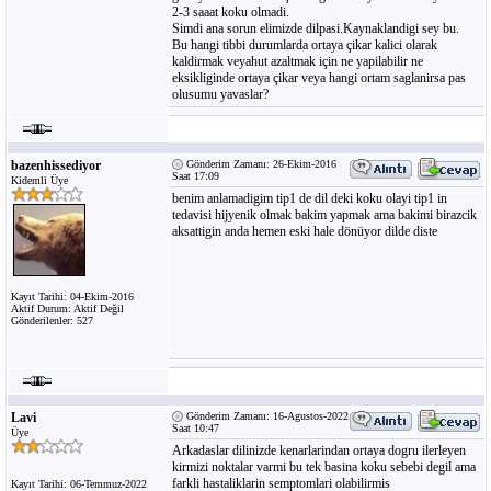
2-3 saaat koku olmadi.
Simdi ana sorun elimizde dilpasi.Kaynaklandigi sey bu.
Bu hangi tibbi durumlarda ortaya çikar kalici olarak
kaldirmak veyahut azaltmak için ne yapilabilir ne
eksikliginde ortaya çikar veya hangi ortam saglanirsa pas
olusumu yavaslar?
bazenhissediyor
Gönderim Zamanı: 26-Ekim-2016
Saat 17:09
Kidemli Üye
benim anlamadigim tip1 de dil deki koku olayi tip1 in
tedavisi hijyenik olmak bakim yapmak ama bakimi birazcik
aksattigin anda hemen eski hale dönüyor dilde diste
Kayıt Tarihi: 04-Ekim-2016
Aktif Durum: Aktif Değil
Gönderilenler: 527
Lavi
Gönderim Zamanı: 16-Agustos-2022
Saat 10:47
Üye
Arkadaslar dilinizde kenarlarindan ortaya dogru ilerleyen
kirmizi noktalar varmi bu tek basina koku sebebi degil ama
farkli hastaliklarin semptomlari olabilirmis
Kayıt Tarihi: 06-Temmuz-2022