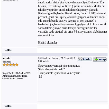
ancak agrim sizim gün içinde devam ediyor.Doktora ( Dis
hekimi, Dermatoloji ve KBB ) gittim ve tam tesekküllü bir
tahlilde yaptirdim ancak tahlilerde hiçbirsey çikmadi.
Kullandigim ilaçlarda ( Kenakort-A, Benexol B12 vitamini,
prednol, geral oral sprey, andorex gargara kullandim ancak
etki etmedi bende tavsiye üzerine en son imunex' e
basladim. ) açikcasi fayda etmedi, geçiyor gibi oluyor ancak
sonra tekrar çikiyor, sizin tavsiye edeceginiz bir ilaç
varmidir yada bitkisel bir ürün ? Bana yardimci olabilirseniz
çok sevinirim.
Hayirli aksamlar
admin
Gönderim Zamanı: 24-Nisan-2013
Saat 22:15
Yönetici
Sikayetinizi yazmayi yine unuttunuz.
Sizin sikayetiniz nedir?
1 (bir) cümle içinde kisa ve net yazin.
Kayıt Tarihi: 31-Aralik-2005
Aktif Durum: Aktif Değil
-M
Gönderilenler: 10025