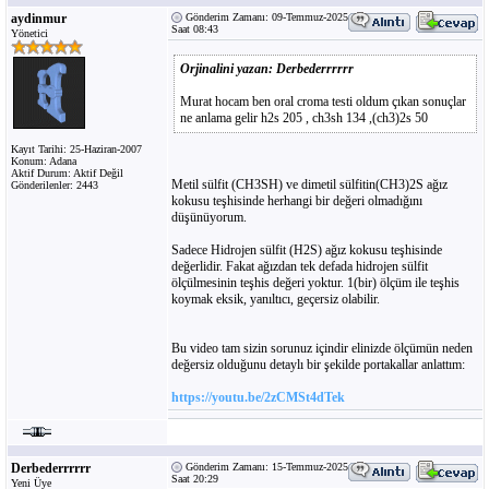
aydinmur
Gönderim Zamanı: 09-Temmuz-2025
Saat 08:43
Yönetici
Orjinalini yazan: Derbederrrrrr
Murat hocam ben oral croma testi oldum çıkan sonuçlar
ne anlama gelir h2s 205 , ch3sh 134 ,(ch3)2s 50
Kayıt Tarihi: 25-Haziran-2007
Konum: Adana
Aktif Durum: Aktif Değil
Metil sülfit (CH3SH) ve dimetil sülfitin(CH3)2S ağız
Gönderilenler: 2443
kokusu teşhisinde herhangi bir değeri olmadığını
düşünüyorum.
Sadece Hidrojen sülfit (H2S) ağız kokusu teşhisinde
değerlidir. Fakat ağızdan tek defada hidrojen sülfit
ölçülmesinin teşhis değeri yoktur. 1(bir) ölçüm ile teşhis
koymak eksik, yanıltıcı, geçersiz olabilir.
Bu video tam sizin sorunuz içindir elinizde ölçümün neden
değersiz olduğunu detaylı bir şekilde portakallar anlattım:
https://youtu.be/2zCMSt4dTek
Derbederrrrrr
Gönderim Zamanı: 15-Temmuz-2025
Saat 20:29
Yeni Üye