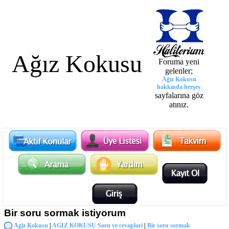
Ağız Kokusu
Foruma yeni
gelenler;
Ağız Kokusu
hakkında herşey
sayfalarına göz
atınız.
Bir soru sormak istiyorum
Agiz Kokusu
|
AGIZ KOKUSU Soru ve cevaplari
|
Bir soru sormak