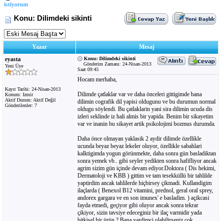
istiyorum
Konu: Dilimdeki sikinti
Yazar
Mesaj
eyasta
Konu: Dilimdeki sikinti
Gönderim Zamanı: 24-Nisan-2013
Yeni Üye
Saat 09:45
Hocam merhaba,
Kayıt Tarihi: 24-Nisan-2013
Dilimde çatlaklar var ve daha önceleri gittigimde bana
Konum: Izmir
Aktif Durum: Aktif Değil
dilimin cografik dil yapisi oldugunu ve bu durumun normal
Gönderilenler: 7
oldugu söylendi. Bu çatlaklarin yani sira dilimin ucuda dis
izleri seklinde iz hali almis bir yapida. Benim bir sikayetim
var ve inanin bu sikayet artik psikolojimi bozmus durumda.
Daha önce olmayan yaklasik 2 aydir dilimde özellikle
ucunda beyaz beyaz lekeler oluyor, özellikle sabahlari
kalktigimda yogun görünmekte, daha sonra gün basladiktan
sonra yemek vb.. gibi seyler yedikten sonra hafifliyor ancak
agrim sizim gün içinde devam ediyor.Doktora ( Dis hekimi,
Dermatoloji ve KBB ) gittim ve tam tesekküllü bir tahlilde
yaptirdim ancak tahlilerde hiçbirsey çikmadi. Kullandigim
ilaçlarda ( Benexol B12 vitamini, prednol, geral oral sprey,
andorex gargara ve en son imunex' e basladim. ) açikcasi
fayda etmedi, geçiyor gibi oluyor ancak sonra tekrar
çikiyor, sizin tavsiye edeceginiz bir ilaç varmidir yada
bitkisel bir ürün ? Bana yardimci olabilirseniz çok