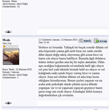
Konum: Hatay
Aktif Durum: Aktif Değil
Gönderilenler: 53
Mcalo
Gönderim Zamanı: 22-Haziran-2025
Saat 15:44
Yeni Üye
Herkese iyi forumlar. Yaklaşık bir buçuk senedir dilimin sol
arka köşesinde yanma gibi tarifi biraz zor sanki sürekli
dilim dişimi değip tahriş oluyormuş gibi acıma hissi var
bazen cok oluyor bazen hafifliyor. Bununla ilgili defalarca
doktor doktor gezdim ama hiç bir teşhis alamadım. Dilim
aşırı acıdığını boğazımızda sol tarafında hafif ağrı oluyor
sol çene lenf yada tükürük bezinde hafif acı oluyor ve sol
Kayıt Tarihi: 22-Haziran-2025
Konum: Samsun
kulağımda sanki içinde birşey varmış hissi ve yanma
Aktif Durum: Aktif Değil
oluyor. Ama asıl sebebin dilimin sol arka köşe kısmı
Gönderilenler: 2
olduğunu hissediyorum. Benzer şeyleri yaşayan var mı
acaba artık psikolojik olarak çöktüm ayrıca dilimde
yogunpas var ve ne yaparsam yapayım geçmiyor bazen
pasın rengi sim siyah oluyor. Arkadaşlar lütfen konuyu
değerlendirirken çık sevinirim.