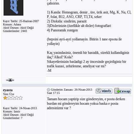
çalisirim.
1) Kanda: Hemogram, demir , üre, ürik asit, Mg, K, Na, Cl,
P, folat, B12, ASO, CRP, T3,T4, seker
2) Diskida: sindirim, parazit
Kayıt Tarihi: 25-Haziran-2007
Konum: Adana
3)Dislerinizin (özellikle alt disler) fotograflari
Aktif Durum: Aktif Değil
4) Panoramik rontgen
Gönderilenler: 2443
(hepsini ayri-ayri yollamayin. Bitirin 1 tane epsota ile
yollayin)
Kaç yasindasiniz, önemli bir hastalik, sürekli kullandiginiz
ilaç? Alkol? Kola?
Sikayetlerinizin basladigi 2 ay öncesinde geçirdiginiz bir
trafik kazasi, zehirlenme, ameliyat var mi?
-M
eyasta
Gönderim Zamanı: 26-Nisan-2013
Saat 17:15
Yeni Üye
Tamam hocam yaptirip size göndereyim, e posta derken
burdan mi göndereyim hocam yoksa baska e posta
adresinizmi var ?
Kayıt Tarihi: 24-Nisan-2013
Konum: Izmir
Aktif Durum: Aktif Değil
Gönderilenler: 7