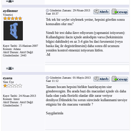
aydinmur
Gönderim Zamanı: 29-Nisan-2013
Saat 10:37
Yönetici
Tek tek bir seyler söylemek yerine, hepsini görelim sonra
konusalim olur mu?
Simdi bir test daha ilave ediyorum (yapmanizi istiyorum):
Kullandiginiz ilacin içinde amlodipin varsa (hekiminizin
bilgisi dahilinde) en az 3-4 gün bu ilaci kesmenizi (veya
baska ilaç ile degistirilmesini) daha sonra dil ucunuzu
Kayıt Tarihi: 25-Haziran-2007
Konum: Adana
yeniden kontrol etmenizi istiyorum lütfen.
Aktif Durum: Aktif Değil
-M
Gönderilenler: 2443
eyasta
Gönderim Zamanı: 01-Mayis-2013
Saat 11:12
Yeni Üye
Tamam hocam hepsini birlikte hazirlayayim size
gönderecegim. Bu arada bazi dis macunlari içinde sls daha
fazla olan yada florürlü olanlar dile zarar veriyor
Kayıt Tarihi: 24-Nisan-2013
Konum: Izmir
deniliyor.Dilimdeki bu sorun sürecinde kullanmami tavsiye
Aktif Durum: Aktif Değil
ettiginiz bir dis macunu varmidir ?
Gönderilenler: 7
Saygilarimla