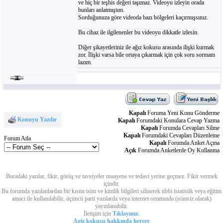
ve hiç bir teşhis değeri taşımaz. Videoyu izleyin orada
bunları anlatmıştım.
Sorduğunuza göre videoda bazı bölgeleri kaçırmışsınız.
Bu cihaz ile ilgilenenler bu videoyu dikkatle izlesin.
Diğer şikayetleriniz ile ağız kokusu arasında ilişki kurmak
zor. İlişki varsa bile ortaya çıkarmak için çok soru sormam
lazım.
Kapalı
Foruma Yeni Konu Gönderme
Konuyu Yazdır
Kapalı
Forumdaki Konulara Cevap Yazma
Kapalı
Forumda Cevapları Silme
Kapalı
Forumdaki Cevapları Düzenleme
Forum Atla
Kapalı
Forumda Anket Açma
Açık
Forumda Anketlerde Oy Kullanma
Buradaki yazılar, fikir, görüş ve tavsiyeler muayene ve tedavi yerine geçmez. Fikir vermek
içindir.
Bu forumda yazılanlardan bir kısmı isim ve kimlik bilgileri silinerek tıbbi istatistik veya eğitim
amacı ile kullanılabilir, üçüncü parti yazılarda veya internet ortamında (isimsiz olarak)
yayınlanabilir.
İletişim için
Tıklayınız.
Agiz kokusu hakkında herşey