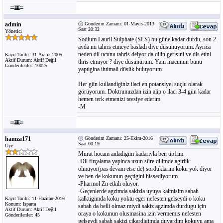
admin
Gönderim Zamanı: 01-Mayis-2013
Saat 20:32
Yönetici
Sodium Lauril Sulphate (SLS) bu güne kadar durdu, son 2
ayda mi tahris etmeye basladi diye düsünüyorum. Ayrica
neden dil ucunu tahris deiyor da dilin gerisini ve dis etini
Kayıt Tarihi: 31-Aralik-2005
Aktif Durum: Aktif Değil
thris etmiyor ? diye düsünürüm. Yani macunun bunu
Gönderilenler: 10025
yaptigina ihtimali düsük buluyorum.
Her gün kullandiginiz ilaci en potansiyel suçlu olarak
görüyorum. Doktrunuzdan izin alip o ilaci 3-4 gün kadar
hemen terk etmenizi tavsiye ederim
-M
hamza171
Gönderim Zamanı: 25-Ekim-2016
Saat 00:19
Üye
Murat hocam anladigim kadariyla ben tip1im.
-Dil firçalama yapinca uzun süre dilimde agirlik
olmuyor(pas devam etse de) sorduklarim koku yok diyor
ve ben de kokunun geçtigini hissediyorum.
-Pharmol Zn etkili oluyor.
-Geçenlerde agzimda sakizla uyuya kalmisim sabah
kalktigimda koku yoktu eger nefesten gelseydi o koku
Kayıt Tarihi: 11-Haziran-2016
Konum: Isparta
sabah da belli olmaz miydi sakiz agzimda durdugu için
Aktif Durum: Aktif Değil
oraya o kokunun olusmasina izin vermemis nefesten
Gönderilenler: 45
gelseydi sabah sakizi çikardigimda duyardim kokuyu ama