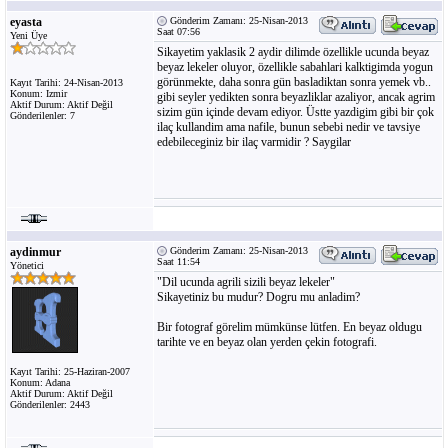
eyasta
Gönderim Zamanı: 25-Nisan-2013
Saat 07:56
Yeni Üye
Sikayetim yaklasik 2 aydir dilimde özellikle ucunda beyaz
beyaz lekeler oluyor, özellikle sabahlari kalktigimda yogun
görünmekte, daha sonra gün basladiktan sonra yemek vb..
Kayıt Tarihi: 24-Nisan-2013
Konum: Izmir
gibi seyler yedikten sonra beyazliklar azaliyor, ancak agrim
Aktif Durum: Aktif Değil
sizim gün içinde devam ediyor. Üstte yazdigim gibi bir çok
Gönderilenler: 7
ilaç kullandim ama nafile, bunun sebebi nedir ve tavsiye
edebileceginiz bir ilaç varmidir ? Saygilar
aydinmur
Gönderim Zamanı: 25-Nisan-2013
Saat 11:54
Yönetici
"Dil ucunda agrili sizili beyaz lekeler"
Sikayetiniz bu mudur? Dogru mu anladim?
Bir fotograf görelim mümkünse lütfen. En beyaz oldugu
tarihte ve en beyaz olan yerden çekin fotografi.
Kayıt Tarihi: 25-Haziran-2007
Konum: Adana
Aktif Durum: Aktif Değil
Gönderilenler: 2443