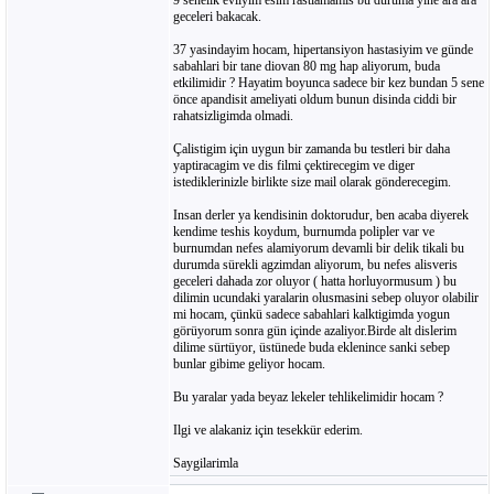
9 senelik evliyim esim rastlamamis bu duruma yine ara ara
geceleri bakacak.
37 yasindayim hocam, hipertansiyon hastasiyim ve günde
sabahlari bir tane diovan 80 mg hap aliyorum, buda
etkilimidir ? Hayatim boyunca sadece bir kez bundan 5 sene
önce apandisit ameliyati oldum bunun disinda ciddi bir
rahatsizligimda olmadi.
Çalistigim için uygun bir zamanda bu testleri bir daha
yaptiracagim ve dis filmi çektirecegim ve diger
istediklerinizle birlikte size mail olarak gönderecegim.
Insan derler ya kendisinin doktorudur, ben acaba diyerek
kendime teshis koydum, burnumda polipler var ve
burnumdan nefes alamiyorum devamli bir delik tikali bu
durumda sürekli agzimdan aliyorum, bu nefes alisveris
geceleri dahada zor oluyor ( hatta horluyormusum ) bu
dilimin ucundaki yaralarin olusmasini sebep oluyor olabilir
mi hocam, çünkü sadece sabahlari kalktigimda yogun
görüyorum sonra gün içinde azaliyor.Birde alt dislerim
dilime sürtüyor, üstünede buda eklenince sanki sebep
bunlar gibime geliyor hocam.
Bu yaralar yada beyaz lekeler tehlikelimidir hocam ?
Ilgi ve alakaniz için tesekkür ederim.
Saygilarimla