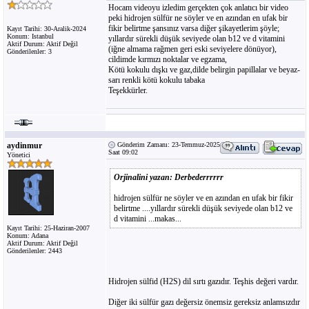
Hocam videoyu izledim gerçekten çok anlatıcı bir video
peki hidrojen sülfür ne söyler ve en azından en ufak bir
fikir belirtme şansınız varsa diğer şikayetlerim şöyle;
Kayıt Tarihi: 30-Aralik-2024
Konum: Istanbul
yıllardır sürekli düşük seviyede olan b12 ve d vitamini
Aktif Durum: Aktif Değil
(iğne almama rağmen geri eski seviyelere dönüyor),
Gönderilenler: 3
cildimde kırmızı noktalar ve egzama,
Kötü kokulu dışkı ve gaz,dilde belirgin papillalar ve beyaz-
sarı renkli kötü kokulu tabaka
Teşekkürler.
aydinmur
Gönderim Zamanı: 23-Temmuz-2025
Saat 09:02
Yönetici
Orjinalini yazan: Derbederrrrrr
hidrojen sülfür ne söyler ve en azından en ufak bir fikir
belirtme ....yıllardır sürekli düşük seviyede olan b12 ve
d vitamini ...makas...
Kayıt Tarihi: 25-Haziran-2007
Konum: Adana
Aktif Durum: Aktif Değil
Gönderilenler: 2443
Hidrojen sülfid (H2S) dil sırtı gazıdır. Teşhis değeri vardır.
Diğer iki sülfür gazı değersiz önemsiz gereksiz anlamsızdır