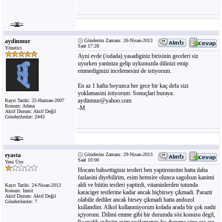
aydinmur
Gönderim Zamanı: 26-Nisan-2013
Saat 17:28
Yönetici
Ayni evde (/odada) yasadiginiz birisinin geceleri siz
uyurken yaniniza gelip uykunuzda dilinizi emip
emmediginizi incelemesini de istiyorum.
En az 1 hafta boyunca her gece bir kaç defa sizi
yoklamasini istiyorum. Sonuçlari buraya:
aydinmur@yahoo.com
Kayıt Tarihi: 25-Haziran-2007
Konum: Adana
-M
Aktif Durum: Aktif Değil
Gönderilenler: 2443
eyasta
Gönderim Zamanı: 29-Nisan-2013
Saat 10:00
Yeni Üye
Hocam bahsettiginiz testleri ben yaptirmistim hatta daha
fazlasini diyebilirim, esim hemsire olunca sagolsun kanimi
aldi ve bütün testleri yaptirdi, vitaminlerden tutunda
Kayıt Tarihi: 24-Nisan-2013
Konum: Izmir
karaciger testlerine kadar ancak hiçbirsey çikmadi. Parazit
Aktif Durum: Aktif Değil
olabilir dediler ancak birsey çikmadi hatta andozol
Gönderilenler: 7
kullandim. Alkol kullanmiyorum kolada arada bir çok nadir
içiyorum. Dilimi emme gibi bir durumda söz konusu degil,