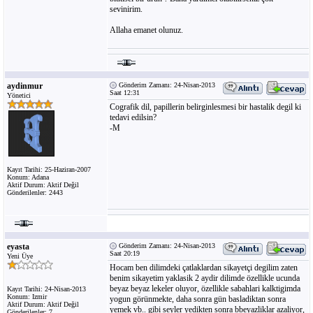
sevinirim.
Allaha emanet olunuz.
aydinmur
Gönderim Zamanı: 24-Nisan-2013
Saat 12:31
Yönetici
Cografik dil, papillerin belirginlesmesi bir hastalik degil ki
tedavi edilsin?
-M
Kayıt Tarihi: 25-Haziran-2007
Konum: Adana
Aktif Durum: Aktif Değil
Gönderilenler: 2443
eyasta
Gönderim Zamanı: 24-Nisan-2013
Saat 20:19
Yeni Üye
Hocam ben dilimdeki çatlaklardan sikayetçi degilim zaten
benim sikayetim yaklasik 2 aydir dilimde özellikle ucunda
beyaz beyaz lekeler oluyor, özellikle sabahlari kalktigimda
Kayıt Tarihi: 24-Nisan-2013
Konum: Izmir
yogun görünmekte, daha sonra gün basladiktan sonra
Aktif Durum: Aktif Değil
yemek vb.. gibi seyler yedikten sonra bbeyazliklar azaliyor,
Gönderilenler: 7