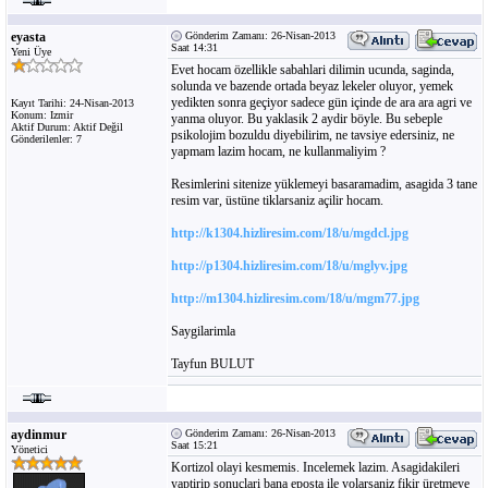
eyasta
Gönderim Zamanı: 26-Nisan-2013
Saat 14:31
Yeni Üye
Evet hocam özellikle sabahlari dilimin ucunda, saginda,
solunda ve bazende ortada beyaz lekeler oluyor, yemek
yedikten sonra geçiyor sadece gün içinde de ara ara agri ve
Kayıt Tarihi: 24-Nisan-2013
Konum: Izmir
yanma oluyor. Bu yaklasik 2 aydir böyle. Bu sebeple
Aktif Durum: Aktif Değil
psikolojim bozuldu diyebilirim, ne tavsiye edersiniz, ne
Gönderilenler: 7
yapmam lazim hocam, ne kullanmaliyim ?
Resimlerini sitenize yüklemeyi basaramadim, asagida 3 tane
resim var, üstüne tiklarsaniz açilir hocam.
http://k1304.hizliresim.com/18/u/mgdcl.jpg
http://p1304.hizliresim.com/18/u/mglyv.jpg
http://m1304.hizliresim.com/18/u/mgm77.jpg
Saygilarimla
Tayfun BULUT
aydinmur
Gönderim Zamanı: 26-Nisan-2013
Saat 15:21
Yönetici
Kortizol olayi kesmemis. Incelemek lazim. Asagidakileri
yaptirip sonuçlari bana eposta ile yolarsaniz fikir üretmeye