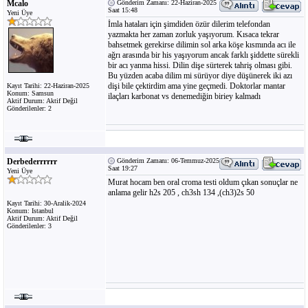
Mcalo
Gönderim Zamanı: 22-Haziran-2025
Saat 15:48
Yeni Üye
İmla hataları için şimdiden özür dilerim telefondan
yazmakta her zaman zorluk yaşıyorum. Kısaca tekrar
bahsetmek gerekirse dilimin sol arka köşe kısmında acı ile
ağrı arasında bir his yaşıyorum ancak farklı şiddette sürekli
bir acı yanma hissi. Dilin dişe sürterek tahriş olması gibi.
Bu yüzden acaba dilim mi sürüyor diye düşünerek iki azı
dişi bile çektirdim ama yine geçmedi. Doktorlar mantar
Kayıt Tarihi: 22-Haziran-2025
Konum: Samsun
ilaçları karbonat vs denemediğin biriey kalmadı
Aktif Durum: Aktif Değil
Gönderilenler: 2
Derbederrrrrr
Gönderim Zamanı: 06-Temmuz-2025
Saat 19:27
Yeni Üye
Murat hocam ben oral croma testi oldum çıkan sonuçlar ne
anlama gelir h2s 205 , ch3sh 134 ,(ch3)2s 50
Kayıt Tarihi: 30-Aralik-2024
Konum: Istanbul
Aktif Durum: Aktif Değil
Gönderilenler: 3