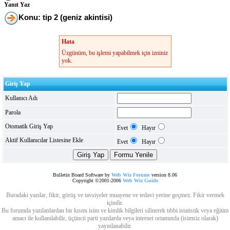
Yanıt Yaz
Konu: tip 2 (geniz akintisi)
Hata
Üzgünüm, bu işlemi yapabilmek için izniniz
yok.
Giriş Yap
Kullanıcı Adı
Parola
Otomatik Giriş Yap
Evet
Hayır
Aktif Kullanıcılar Listesine Ekle
Evet
Hayır
Bulletin Board Software by
Web Wiz Forums
version 8.06
Copyright ©2001-2006
Web Wiz Guide
Buradaki yazılar, fikir, görüş ve tavsiyeler muayene ve tedavi yerine geçmez. Fikir vermek
içindir.
Bu forumda yazılanlardan bir kısmı isim ve kimlik bilgileri silinerek tıbbi istatistik veya eğitim
amacı ile kullanılabilir, üçüncü parti yazılarda veya internet ortamında (isimsiz olarak)
yayınlanabilir.