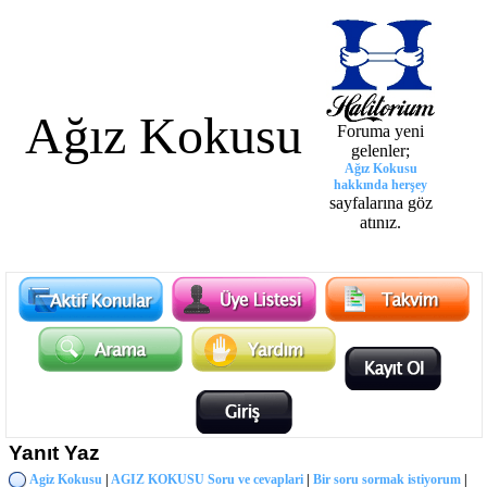
Ağız Kokusu
Foruma yeni
gelenler;
Ağız Kokusu
hakkında herşey
sayfalarına göz
atınız.
Yanıt Yaz
Agiz Kokusu
|
AGIZ KOKUSU Soru ve cevaplari
|
Bir soru sormak istiyorum
|