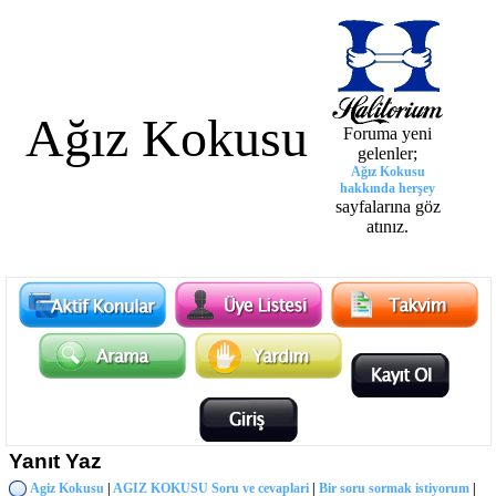
Ağız Kokusu
Foruma yeni
gelenler;
Ağız Kokusu
hakkında herşey
sayfalarına göz
atınız.
Yanıt Yaz
Agiz Kokusu
|
AGIZ KOKUSU Soru ve cevaplari
|
Bir soru sormak istiyorum
|