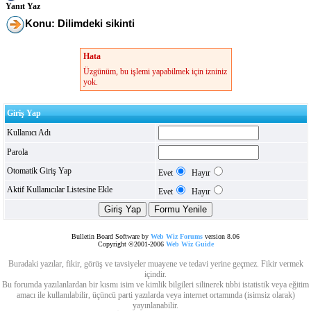
Yanıt Yaz
Konu: Dilimdeki sikinti
Hata
Üzgünüm, bu işlemi yapabilmek için izniniz
yok.
Giriş Yap
Kullanıcı Adı
Parola
Otomatik Giriş Yap
Evet
Hayır
Aktif Kullanıcılar Listesine Ekle
Evet
Hayır
Bulletin Board Software by
Web Wiz Forums
version 8.06
Copyright ©2001-2006
Web Wiz Guide
Buradaki yazılar, fikir, görüş ve tavsiyeler muayene ve tedavi yerine geçmez. Fikir vermek
içindir.
Bu forumda yazılanlardan bir kısmı isim ve kimlik bilgileri silinerek tıbbi istatistik veya eğitim
amacı ile kullanılabilir, üçüncü parti yazılarda veya internet ortamında (isimsiz olarak)
yayınlanabilir.