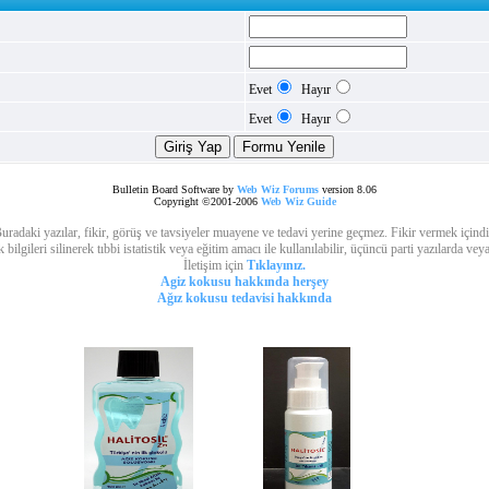
Evet
Hayır
Evet
Hayır
Bulletin Board Software by
Web Wiz Forums
version 8.06
Copyright ©2001-2006
Web Wiz Guide
uradaki yazılar, fikir, görüş ve tavsiyeler muayene ve tedavi yerine geçmez. Fikir vermek içindi
lgileri silinerek tıbbi istatistik veya eğitim amacı ile kullanılabilir, üçüncü parti yazılarda vey
İletişim için
Tıklayınız.
Agiz kokusu hakkında herşey
Ağız kokusu tedavisi hakkında