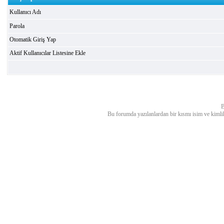
Kullanıcı Adı
Parola
Otomatik Giriş Yap
Aktif Kullanıcılar Listesine Ekle
B
Bu forumda yazılanlardan bir kısmı isim ve kimlik bi