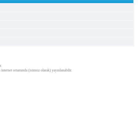
r.
a internet ortamında (isimsiz olarak) yayınlanabilir.