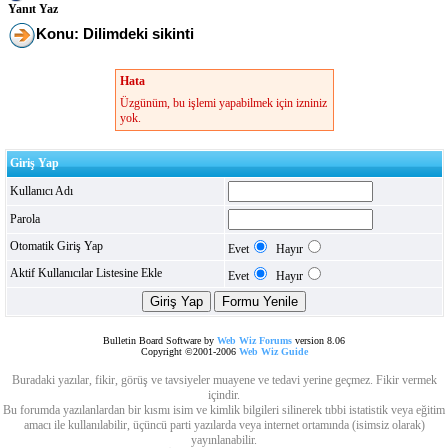
Yanıt Yaz
Konu: Dilimdeki sikinti
Hata
Üzgünüm, bu işlemi yapabilmek için izniniz
yok.
Giriş Yap
Kullanıcı Adı
Parola
Otomatik Giriş Yap
Evet
Hayır
Aktif Kullanıcılar Listesine Ekle
Evet
Hayır
Bulletin Board Software by
Web Wiz Forums
version 8.06
Copyright ©2001-2006
Web Wiz Guide
Buradaki yazılar, fikir, görüş ve tavsiyeler muayene ve tedavi yerine geçmez. Fikir vermek
içindir.
Bu forumda yazılanlardan bir kısmı isim ve kimlik bilgileri silinerek tıbbi istatistik veya eğitim
amacı ile kullanılabilir, üçüncü parti yazılarda veya internet ortamında (isimsiz olarak)
yayınlanabilir.