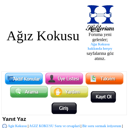
Ağız Kokusu
Foruma yeni
gelenler;
Ağız Kokusu
hakkında herşey
sayfalarına göz
atınız.
Yanıt Yaz
Agiz Kokusu
|
AGIZ KOKUSU Soru ve cevaplari
|
Bir soru sormak istiyorum
|