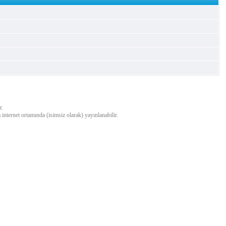
r.
a internet ortamında (isimsiz olarak) yayınlanabilir.