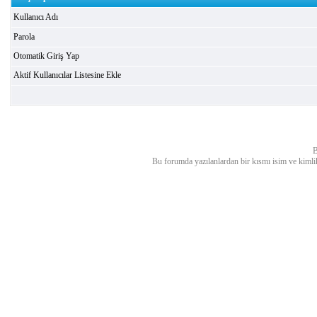
Kullanıcı Adı
Parola
Otomatik Giriş Yap
Aktif Kullanıcılar Listesine Ekle
B
Bu forumda yazılanlardan bir kısmı isim ve kimlik bi