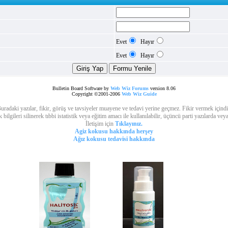
Evet
Hayır
Evet
Hayır
Bulletin Board Software by
Web Wiz Forums
version 8.06
Copyright ©2001-2006
Web Wiz Guide
uradaki yazılar, fikir, görüş ve tavsiyeler muayene ve tedavi yerine geçmez. Fikir vermek içindi
lgileri silinerek tıbbi istatistik veya eğitim amacı ile kullanılabilir, üçüncü parti yazılarda vey
İletişim için
Tıklayınız.
Agiz kokusu hakkında herşey
Ağız kokusu tedavisi hakkında