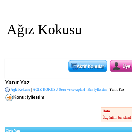
Ağız Kokusu
Yanıt Yaz
Agiz Kokusu
|
AGIZ KOKUSU Soru ve cevaplari
|
Ben iyilestim
| Yanıt Yaz
Konu: iyilestim
Hata
Üzgünüm, bu işlemi y
Giriş Yap