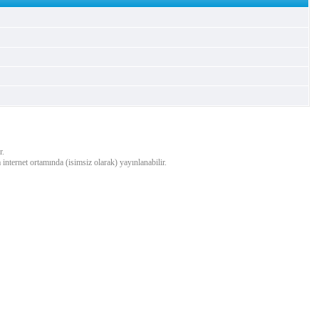
r.
a internet ortamında (isimsiz olarak) yayınlanabilir.