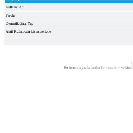
Kullanıcı Adı
Parola
Otomatik Giriş Yap
Aktif Kullanıcılar Listesine Ekle
B
Bu forumda yazılanlardan bir kısmı isim ve kimlik bi