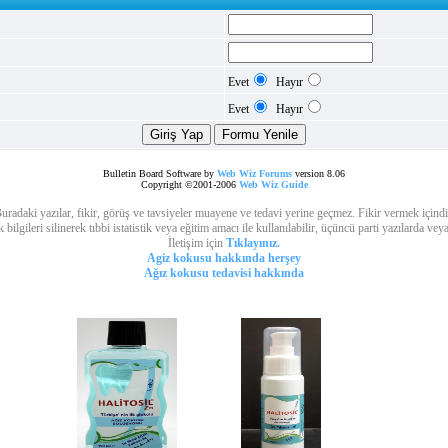
Evet
Hayır
Evet
Hayır
Bulletin Board Software by
Web Wiz Forums
version 8.06
Copyright ©2001-2006
Web Wiz Guide
uradaki yazılar, fikir, görüş ve tavsiyeler muayene ve tedavi yerine geçmez. Fikir vermek içindi
lgileri silinerek tıbbi istatistik veya eğitim amacı ile kullanılabilir, üçüncü parti yazılarda vey
İletişim için
Tıklayınız.
Agiz kokusu hakkında herşey
Ağız kokusu tedavisi hakkında