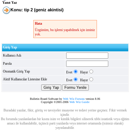
Yanıt Yaz
Konu: tip 2 (geniz akintisi)
Hata
Üzgünüm, bu işlemi yapabilmek için izniniz
yok.
Giriş Yap
Kullanıcı Adı
Parola
Otomatik Giriş Yap
Evet
Hayır
Aktif Kullanıcılar Listesine Ekle
Evet
Hayır
Bulletin Board Software by
Web Wiz Forums
version 8.06
Copyright ©2001-2006
Web Wiz Guide
Buradaki yazılar, fikir, görüş ve tavsiyeler muayene ve tedavi yerine geçmez. Fikir vermek
içindir.
Bu forumda yazılanlardan bir kısmı isim ve kimlik bilgileri silinerek tıbbi istatistik veya eğitim
amacı ile kullanılabilir, üçüncü parti yazılarda veya internet ortamında (isimsiz olarak)
yayınlanabilir.