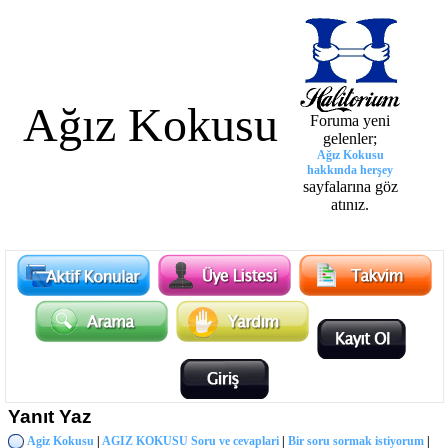
Ağız Kokusu
Foruma yeni
gelenler;
Ağız Kokusu
hakkında herşey
sayfalarına göz
atınız.
Yanıt Yaz
Agiz Kokusu
|
AGIZ KOKUSU Soru ve cevaplari
|
Bir soru sormak istiyorum
|