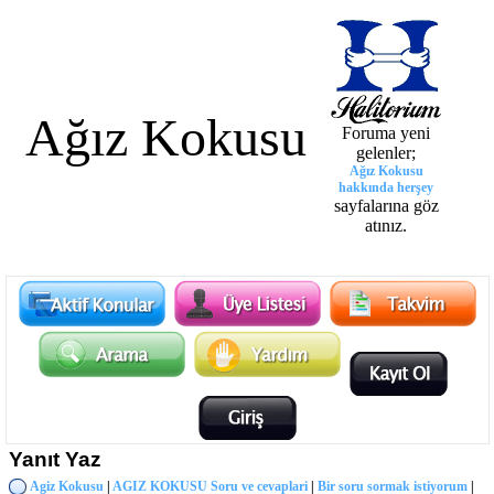
Ağız Kokusu
Foruma yeni
gelenler;
Ağız Kokusu
hakkında herşey
sayfalarına göz
atınız.
Yanıt Yaz
Agiz Kokusu
|
AGIZ KOKUSU Soru ve cevaplari
|
Bir soru sormak istiyorum
|