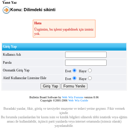
Yanıt Yaz
Konu: Dilimdeki sikinti
Hata
Üzgünüm, bu işlemi yapabilmek için izniniz
yok.
Giriş Yap
Kullanıcı Adı
Parola
Otomatik Giriş Yap
Evet
Hayır
Aktif Kullanıcılar Listesine Ekle
Evet
Hayır
Bulletin Board Software by
Web Wiz Forums
version 8.06
Copyright ©2001-2006
Web Wiz Guide
Buradaki yazılar, fikir, görüş ve tavsiyeler muayene ve tedavi yerine geçmez. Fikir vermek
içindir.
Bu forumda yazılanlardan bir kısmı isim ve kimlik bilgileri silinerek tıbbi istatistik veya eğitim
amacı ile kullanılabilir, üçüncü parti yazılarda veya internet ortamında (isimsiz olarak)
yayınlanabilir.