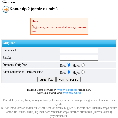
Yanıt Yaz
Konu: tip 2 (geniz akintisi)
Hata
Üzgünüm, bu işlemi yapabilmek için izniniz
yok.
Giriş Yap
Kullanıcı Adı
Parola
Otomatik Giriş Yap
Evet
Hayır
Aktif Kullanıcılar Listesine Ekle
Evet
Hayır
Bulletin Board Software by
Web Wiz Forums
version 8.06
Copyright ©2001-2006
Web Wiz Guide
Buradaki yazılar, fikir, görüş ve tavsiyeler muayene ve tedavi yerine geçmez. Fikir vermek
içindir.
Bu forumda yazılanlardan bir kısmı isim ve kimlik bilgileri silinerek tıbbi istatistik veya eğitim
amacı ile kullanılabilir, üçüncü parti yazılarda veya internet ortamında (isimsiz olarak)
yayınlanabilir.