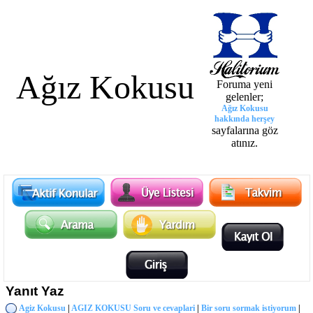
Ağız Kokusu
Foruma yeni
gelenler;
Ağız Kokusu
hakkında herşey
sayfalarına göz
atınız.
Yanıt Yaz
Agiz Kokusu
|
AGIZ KOKUSU Soru ve cevaplari
|
Bir soru sormak istiyorum
|