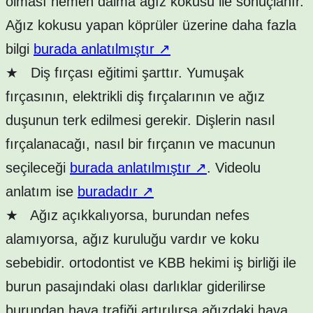
olması hemen daima ağız kokusu ile sonuçlanır.
Ağız kokusu yapan köprüler üzerine daha fazla
bilgi
burada anlatılmıştır
↗
★
Diş fırçası eğitimi şarttır. Yumuşak
fırçasının, elektrikli diş fırçalarının ve ağız
duşunun terk edilmesi gerekir. Dişlerin nasıl
fırçalanacağı, nasıl bir fırçanın ve macunun
seçileceği
burada anlatılmıştır
↗
. Videolu
anlatım ise
buradadır
↗
★
Ağız açıkkalıyorsa, burundan nefes
alamıyorsa, ağız kuruluğu vardır ve koku
sebebidir. ortodontist ve KBB hekimi iş birliği ile
burun pasajındaki olası darlıklar giderilirse
burundan hava trafiği artırılırsa ağızdaki hava