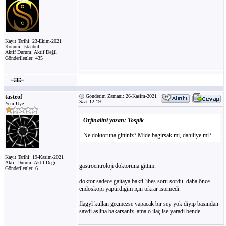
Kayıt Tarihi: 23-Ekim-2021
Konum: Istanbul
Aktif Durum: Aktif Değil
Gönderilenler: 435
tasteof
Gönderim Zamanı: 26-Kasim-2021
Saat 12:19
Yeni Üye
Orjinalini yazan: Tospik
Ne doktoruna gittiniz? Mide bagirsak mi, dahiliye mi?
Kayıt Tarihi: 19-Kasim-2021
Aktif Durum: Aktif Değil
gastroentroloji doktoruna gittim.
Gönderilenler: 6
doktor sadece gaitaya bakti 3bes soru sordu. daha önce
endoskopi yaptirdigim için tekrar istemedi.
flagyl kullan geçmezse yapacak bir sey yok diyip basindan
savdi aslina bakarsaniz. ama o ilaç ise yaradi bende.