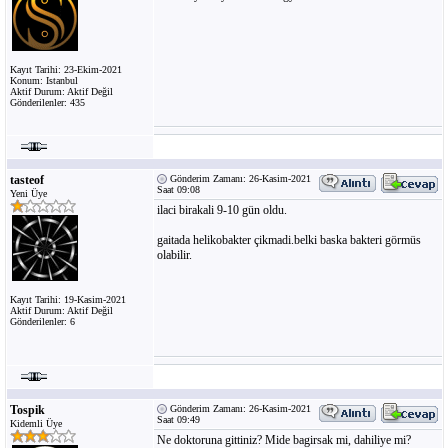
Kayıt Tarihi: 23-Ekim-2021
Konum: Istanbul
Aktif Durum: Aktif Değil
Gönderilenler: 435
tasteof
Gönderim Zamanı: 26-Kasim-2021
Saat 09:08
Yeni Üye
ilaci birakali 9-10 gün oldu.
gaitada helikobakter çikmadi.belki baska bakteri görmüs
olabilir.
Kayıt Tarihi: 19-Kasim-2021
Aktif Durum: Aktif Değil
Gönderilenler: 6
Tospik
Gönderim Zamanı: 26-Kasim-2021
Saat 09:49
Kidemli Üye
Ne doktoruna gittiniz? Mide bagirsak mi, dahiliye mi?