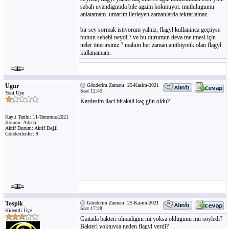
sabah uyandigimda bile agzim kokmuyor. mutlulugumu
anlatamam. umarim ilerleyen zamanlarda tekrarlamaz.
bir sey sormak istiyorum yalniz, flagyl kullaninca geçtiyse
bunun sebebi neydi ? ve bu durumun deva me tmesi için
neler önerirsiniz ? malum her zaman antibiyotik olan flagyl
kullanamam.
Ugur
Gönderim Zamanı: 25-Kasim-2021
Saat 12:45
Yeni Üye
Kardesim ilaci birakali kaç gün oldu?
Kayıt Tarihi: 11-Temmuz-2021
Konum: Adana
Aktif Durum: Aktif Değil
Gönderilenler: 9
Tospik
Gönderim Zamanı: 25-Kasim-2021
Saat 17:28
Kidemli Üye
Gaitada bakteri olmadigini mi yoksa oldugunu mu söyledi?
Bakteri yoktuysa neden flagyl verdi?