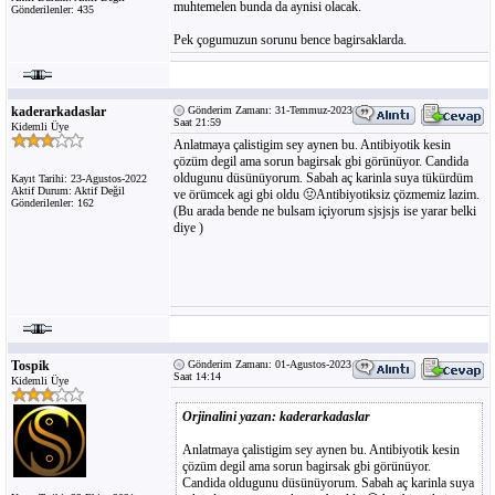
muhtemelen bunda da aynisi olacak.
Gönderilenler: 435
Pek çogumuzun sorunu bence bagirsaklarda.
kaderarkadaslar
Gönderim Zamanı: 31-Temmuz-2023
Saat 21:59
Kidemli Üye
Anlatmaya çalistigim sey aynen bu. Antibiyotik kesin
çözüm degil ama sorun bagirsak gbi görünüyor. Candida
oldugunu düsünüyorum. Sabah aç karinla suya tükürdüm
Kayıt Tarihi: 23-Agustos-2022
Aktif Durum: Aktif Değil
ve örümcek agi gbi oldu 🤢Antibiyotiksiz çözmemiz lazim.
Gönderilenler: 162
(Bu arada bende ne bulsam içiyorum sjsjsjs ise yarar belki
diye )
Tospik
Gönderim Zamanı: 01-Agustos-2023
Saat 14:14
Kidemli Üye
Orjinalini yazan: kaderarkadaslar
Anlatmaya çalistigim sey aynen bu. Antibiyotik kesin
çözüm degil ama sorun bagirsak gbi görünüyor.
Candida oldugunu düsünüyorum. Sabah aç karinla suya