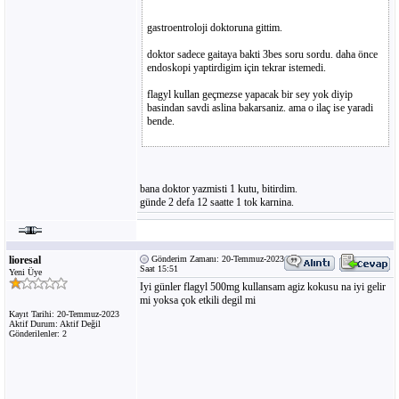
gastroentroloji doktoruna gittim.
doktor sadece gaitaya bakti 3bes soru sordu. daha önce
endoskopi yaptirdigim için tekrar istemedi.
flagyl kullan geçmezse yapacak bir sey yok diyip
basindan savdi aslina bakarsaniz. ama o ilaç ise yaradi
bende.
bana doktor yazmisti 1 kutu, bitirdim.
günde 2 defa 12 saatte 1 tok karnina.
lioresal
Gönderim Zamanı: 20-Temmuz-2023
Saat 15:51
Yeni Üye
Iyi günler flagyl 500mg kullansam agiz kokusu na iyi gelir
mi yoksa çok etkili degil mi
Kayıt Tarihi: 20-Temmuz-2023
Aktif Durum: Aktif Değil
Gönderilenler: 2