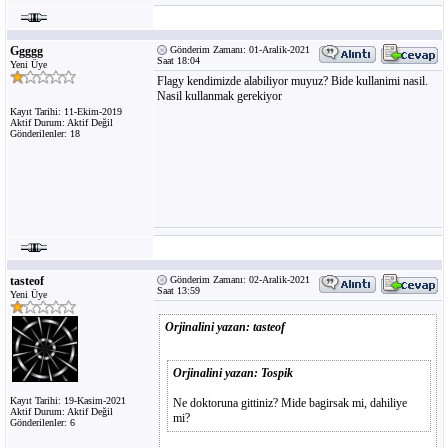
Ggggg
Gönderim Zamanı: 01-Aralik-2021
Saat 18:04
Yeni Üye
Flagy kendimizde alabiliyor muyuz? Bide kullanimi nasil.
Nasil kullanmak gerekiyor
Kayıt Tarihi: 11-Ekim-2019
Aktif Durum: Aktif Değil
Gönderilenler: 18
tasteof
Gönderim Zamanı: 02-Aralik-2021
Saat 13:59
Yeni Üye
Orjinalini yazan: tasteof
Orjinalini yazan: Tospik
Kayıt Tarihi: 19-Kasim-2021
Ne doktoruna gittiniz? Mide bagirsak mi, dahiliye
Aktif Durum: Aktif Değil
mi?
Gönderilenler: 6