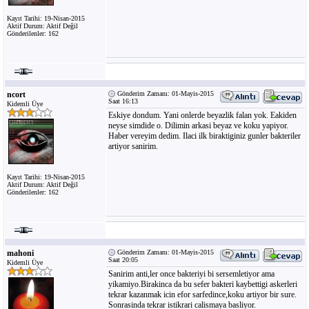
Kayıt Tarihi: 19-Nisan-2015
Aktif Durum: Aktif Değil
Gönderilenler: 162
ncort
Gönderim Zamanı: 01-Mayis-2015
Saat 16:13
Kidemli Üye
Eskiye dondum. Yani onlerde beyazlik falan yok. Eakiden
neyse simdide o. Dilimin arkasi beyaz ve koku yapiyor.
Haber vereyim dedim. Ilaci ilk biraktiginiz gunler bakteriler
artiyor sanirim.
Kayıt Tarihi: 19-Nisan-2015
Aktif Durum: Aktif Değil
Gönderilenler: 162
mahoni
Gönderim Zamanı: 01-Mayis-2015
Saat 20:05
Kidemli Üye
Sanirim anti,ler once bakteriyi bi sersemletiyor ama
yikamiyo.Birakinca da bu sefer bakteri kaybettigi askerleri
tekrar kazanmak icin efor sarfedince,koku artiyor bir sure.
Sonrasinda tekrar istikrari calismaya basliyor.