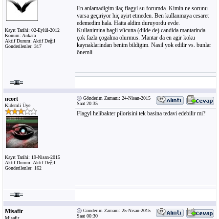
En anlamadigim ilaç flagyl su forumda. Kimin ne sorunu
varsa geçiriyor hiç ayirt etmeden. Ben kullanmaya cesaret
edemedim hala. Hatta aldim duruyordu evde.
Kullanimina bagli vücutta (dilde de) candida mantarinda
Kayıt Tarihi: 02-Eylül-2012
Konum: Ankara
çok fazla çogalma olurmus. Mantar da en agir koku
Aktif Durum: Aktif Değil
kaynaklarindan benim bildigim. Nasil yok edilir vs. bunlar
Gönderilenler: 317
önemli.
ncort
Gönderim Zamanı: 24-Nisan-2015
Saat 20:35
Kidemli Üye
Flagyl helibakter pilorisini tek basina tedavi edebilir mi?
Kayıt Tarihi: 19-Nisan-2015
Aktif Durum: Aktif Değil
Gönderilenler: 162
Misafir
Gönderim Zamanı: 25-Nisan-2015
Saat 00:30
Misafir