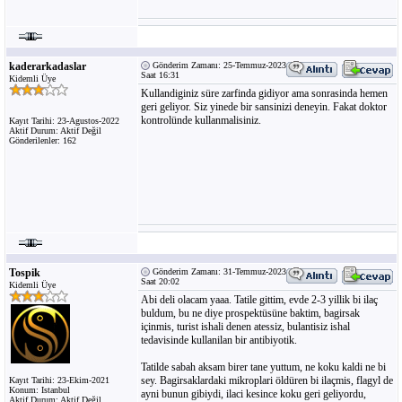
kaderarkadaslar
Gönderim Zamanı: 25-Temmuz-2023
Saat 16:31
Kidemli Üye
Kullandiginiz süre zarfinda gidiyor ama sonrasinda hemen
geri geliyor. Siz yinede bir sansinizi deneyin. Fakat doktor
kontrolünde kullanmalisiniz.
Kayıt Tarihi: 23-Agustos-2022
Aktif Durum: Aktif Değil
Gönderilenler: 162
Tospik
Gönderim Zamanı: 31-Temmuz-2023
Saat 20:02
Kidemli Üye
Abi deli olacam yaaa. Tatile gittim, evde 2-3 yillik bi ilaç
buldum, bu ne diye prospektüsüne baktim, bagirsak
içinmis, turist ishali denen atessiz, bulantisiz ishal
tedavisinde kullanilan bir antibiyotik.
Tatilde sabah aksam birer tane yuttum, ne koku kaldi ne bi
sey. Bagirsaklardaki mikroplari öldüren bi ilaçmis, flagyl de
Kayıt Tarihi: 23-Ekim-2021
Konum: Istanbul
ayni bunun gibiydi, ilaci kesince koku geri geliyordu,
Aktif Durum: Aktif Değil