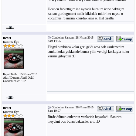
birsey olustu. Yararli seyleride oldurdugunden sanirim.
Ucuncu farkettigim ise aynada burnum icine baktigim
zaman gordugum et midir kikirdak midir her neyse o
kuculmus. Sanirim kikirdak ama o. Ust tarafta.
ncort
Gönderim Zamanı: 28-Nisan-2015
Saat 14:55
Kidemli Üye
Flagyl birakinca koku geri geldi ama cok uzulemedim
cunku koku yokkende bunca yilin verdigi korkuyla koku
varmis gibiydim :D
Kayıt Tarihi: 19-Nisan-2015
Aktif Durum: Aktif Değil
Gönderilenler: 162
ncort
Gönderim Zamanı: 28-Nisan-2015
Saat 19:07
Kidemli Üye
Birde dilimin onlerinin yanlarida beyazladi. Sanirim
meydani bos bulan bakteriler artti :D