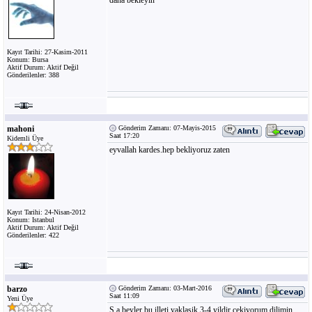
daha bekleyin
Kayıt Tarihi: 27-Kasim-2011
Konum: Bursa
Aktif Durum: Aktif Değil
Gönderilenler: 388
mahoni
Gönderim Zamanı: 07-Mayis-2015
Saat 17:20
Kidemli Üye
eyvallah kardes.hep bekliyoruz zaten
Kayıt Tarihi: 24-Nisan-2012
Konum: Istanbul
Aktif Durum: Aktif Değil
Gönderilenler: 422
barzo
Gönderim Zamanı: 03-Mart-2016
Saat 11:09
Yeni Üye
S.a beyler bu illeti yaklasik 3-4 yildir çekiyorum dilimin