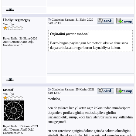
Hadiyuregimegay
Gönderim Zamanı: 31-Ekim-2020
Saat 22:14
Yeni Üye
Orjinalini yazan: mahoni
Kayıt Tarihi: 31-Ekim-2020
Aktif Durum: Aktif Değil
Barzo bugun paylastigim bir metodu oku ve dene sana
Gönderilenler: 1
da yarari olacaktir eger burun kaynakliysa kokun.
tasteof
Gönderim Zamanı: 25-Kasim-2021
Saat 12:37
Yeni Üye
merhaba,
ben de yillarca her yil artan agiz kokusundan muzdariptim.
doçentlere proflara gittim, endoskopilere girdim
ilaç,antibiotik, surup, koca kari isleri bir sürü sey kullandim
ama geçmedi.
Kayıt Tarihi: 19-Kasim-2021
Aktif Durum: Aktif Değil
en son çaresizce gittigim doktor gaitada bakteri olmadigini
Gönderilenler: 6
söyledi, flagyl yazdi. ilaç bitti ve agiz kokusundan eser yok.