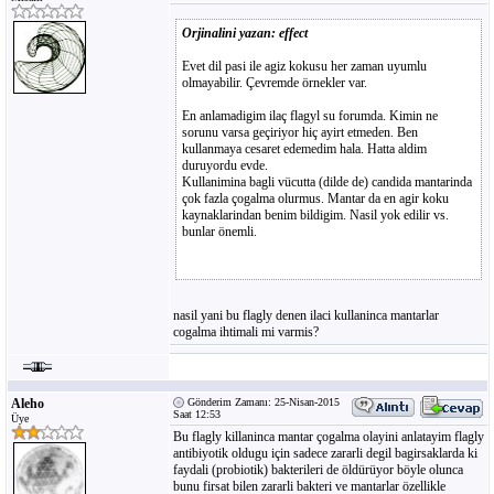
Orjinalini yazan: effect
Evet dil pasi ile agiz kokusu her zaman uyumlu
olmayabilir. Çevremde örnekler var.
En anlamadigim ilaç flagyl su forumda. Kimin ne
sorunu varsa geçiriyor hiç ayirt etmeden. Ben
kullanmaya cesaret edemedim hala. Hatta aldim
duruyordu evde.
Kullanimina bagli vücutta (dilde de) candida mantarinda
çok fazla çogalma olurmus. Mantar da en agir koku
kaynaklarindan benim bildigim. Nasil yok edilir vs.
bunlar önemli.
nasil yani bu flagly denen ilaci kullaninca mantarlar
cogalma ihtimali mi varmis?
Aleho
Gönderim Zamanı: 25-Nisan-2015
Saat 12:53
Üye
Bu flagly killaninca mantar çogalma olayini anlatayim flagly
antibiyotik oldugu için sadece zararli degil bagirsaklarda ki
faydali (probiotik) bakterileri de öldürüyor böyle olunca
bunu firsat bilen zararli bakteri ve mantarlar özellikle