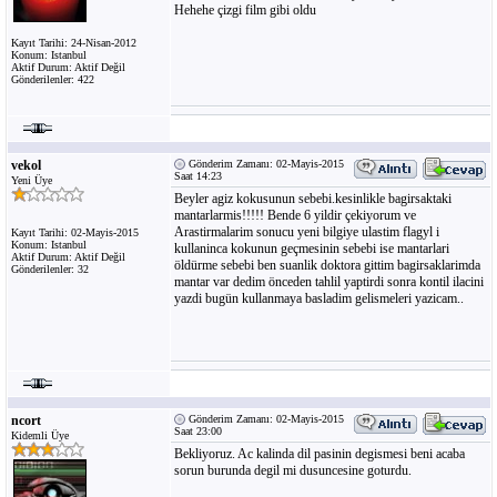
Hehehe çizgi film gibi oldu
Kayıt Tarihi: 24-Nisan-2012
Konum: Istanbul
Aktif Durum: Aktif Değil
Gönderilenler: 422
vekol
Gönderim Zamanı: 02-Mayis-2015
Saat 14:23
Yeni Üye
Beyler agiz kokusunun sebebi.kesinlikle bagirsaktaki
mantarlarmis!!!!! Bende 6 yildir çekiyorum ve
Arastirmalarim sonucu yeni bilgiye ulastim flagyl i
Kayıt Tarihi: 02-Mayis-2015
Konum: Istanbul
kullaninca kokunun geçmesinin sebebi ise mantarlari
Aktif Durum: Aktif Değil
öldürme sebebi ben suanlik doktora gittim bagirsaklarimda
Gönderilenler: 32
mantar var dedim önceden tahlil yaptirdi sonra kontil ilacini
yazdi bugün kullanmaya basladim gelismeleri yazicam..
ncort
Gönderim Zamanı: 02-Mayis-2015
Saat 23:00
Kidemli Üye
Bekliyoruz. Ac kalinda dil pasinin degismesi beni acaba
sorun burunda degil mi dusuncesine goturdu.