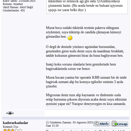
Kayıt Tarihi: 23-Ekim-2021
tükürdüm ve örümcek agi gbi oldu 🤢Antibiyotiksiz
Konum: Istanbul
çözmemiz lazim. (Bu arada bende ne bulsam içiyorum
Aktif Durum: Aktif Değil
sjsjsjs ise yarar belki diye )
Gönderilenler: 435
Murat hoca sudaki tükürük testinin palavra oldugunu
söylemisti, suya tükürüp de candida çikmayan kimseyi
görmedim ben.
O degil de denizde yüzünce agzimdan burnumdan,
genzimden giren tuzlu deniz suyu da inanilmaz ferahlatti,
tatilde kokunun gitmesini biraz da buna bagliyorum ben.
Inatçi koku sorunu olanlarin hem genizlerinde hem
bagirsaklarinda sorun var bence.
Murat hocam yanina bir operatör KBB uzmani bir de mide
bagirsak uzmani alip bu konuya egilseler eminim 3 ayda
çözerler.
Migrostan deniz tuzu alip kaynamis ve dinlenmis suda
eritip burnuma çeksem diyorum acaba deniz suyu etkisinin
aynisini yapar mi? Nasipse deneyecegim en kisa zamanda.
kaderarkadaslar
Gönderim Zamanı: 01-Agustos-2023
Saat 15:20
Kidemli Üye