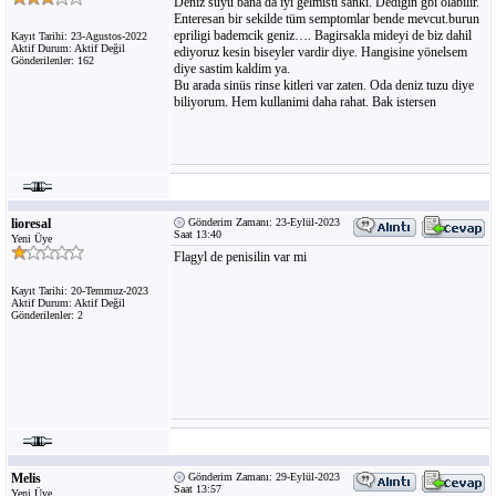
Deniz suyu bana da iyi gelmisti sanki. Dedigin gbi olabilir.
Enteresan bir sekilde tüm semptomlar bende mevcut.burun
epriligi bademcik geniz…. Bagirsakla mideyi de biz dahil
Kayıt Tarihi: 23-Agustos-2022
Aktif Durum: Aktif Değil
ediyoruz kesin biseyler vardir diye. Hangisine yönelsem
Gönderilenler: 162
diye sastim kaldim ya.
Bu arada sinüs rinse kitleri var zaten. Oda deniz tuzu diye
biliyorum. Hem kullanimi daha rahat. Bak istersen
lioresal
Gönderim Zamanı: 23-Eylül-2023
Saat 13:40
Yeni Üye
Flagyl de penisilin var mi
Kayıt Tarihi: 20-Temmuz-2023
Aktif Durum: Aktif Değil
Gönderilenler: 2
Melis
Gönderim Zamanı: 29-Eylül-2023
Saat 13:57
Yeni Üye