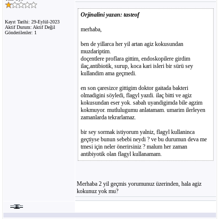
Orjinalini yazan: tasteof
Kayıt Tarihi: 29-Eylül-2023
Aktif Durum: Aktif Değil
merhaba,
Gönderilenler: 1
ben de yillarca her yil artan agiz kokusundan
muzdariptim.
doçentlere proflara gittim, endoskopilere girdim
ilaç,antibiotik, surup, koca kari isleri bir sürü sey
kullandim ama geçmedi.
en son çaresizce gittigim doktor gaitada bakteri
olmadigini söyledi, flagyl yazdi. ilaç bitti ve agiz
kokusundan eser yok. sabah uyandigimda bile agzim
kokmuyor. mutlulugumu anlatamam. umarim ilerleyen
zamanlarda tekrarlamaz.
bir sey sormak istiyorum yalniz, flagyl kullaninca
geçtiyse bunun sebebi neydi ? ve bu durumun deva me
tmesi için neler önerirsiniz ? malum her zaman
antibiyotik olan flagyl kullanamam.
Merhaba 2 yil geçmis yorumunuz üzerinden, hala agiz
kokunuz yok mu?