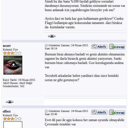
Simdi bu ilac bana %100 faydali geldiyse sorunlari
daraltmayi dusunuyorum. Sindirim sisteminde mi sorun var
bunu anlamak icin yapabilecegim birseyler yok mu?
Ayrica ilaci en fazla kac gun kullanmam gerekiyor? Cunku
Flagyl kullanipta agiz kokusundan tamamen -ilaci biraksa
da- kurtulanlar varmis.
ncort
Gönderim Zamanı: 24-Nisan-2015
Saat 18:14
Kidemli Üye
Burnum biraz akmaya basladi ve geniz akintim olmamasina
ragmen bu ilacla birazcik geniz akintisi yasiyorum. Sanki
burnum biraz calismaya basladi. Goz kurulugumda azalma
var.
Tecrubeli arkadaslar lutfen yardimci olun sizce bendeki
sorun ne gibi gorunuyor?
Kayıt Tarihi: 19-Nisan-2015
Aktif Durum: Aktif Değil
Gönderilenler: 162
effect
Gönderim Zamanı: 24-Nisan-2015
Saat 19:40
Kidemli Üye
Evet dil pasi ile agiz kokusu her zaman uyumlu olmayabilir.
Çevremde örnekler var.