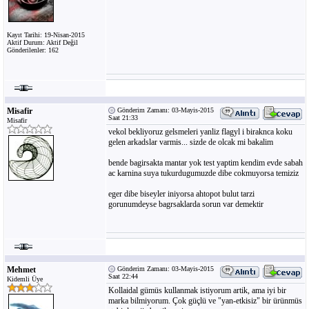
Kayıt Tarihi: 19-Nisan-2015
Aktif Durum: Aktif Değil
Gönderilenler: 162
Misafir
Gönderim Zamanı: 03-Mayis-2015
Saat 21:33
Misafir
vekol bekliyoruz gelsmeleri yanliz flagyl i biraknca koku
gelen arkadslar varmis... sizde de olcak mi bakalim
bende bagirsakta mantar yok test yaptim kendim evde sabah
ac karnina suya tukurdugumuzde dibe cokmuyorsa temiziz
eger dibe biseyler iniyorsa ahtopot bulut tarzi
gorunumdeyse bagrsaklarda sorun var demektir
Mehmet
Gönderim Zamanı: 03-Mayis-2015
Saat 22:44
Kidemli Üye
Kollaidal gümüs kullanmak istiyorum artik, ama iyi bir
marka bilmiyorum. Çok güçlü ve "yan-etkisiz" bir ürünmüs