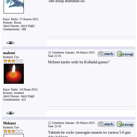
-tabi dozaji abartilmaz ise-
Kayıt Tarihi: 27-Kasim-2011
Konum: Bursa
Aktif Durum: Aktif Değil
Gönderilenler: 388
mahoni
Gönderim Zamanı: 04-Mayis-2015
Saat 22:45
Kidemli Üye
Mehmet kardes nedir bu Kollaidal gumus?
Kayıt Tarihi: 24-Nisan-2012
Konum: Istanbul
Aktif Durum: Aktif Değil
Gönderilenler: 422
Mehmet
Gönderim Zamanı: 05-Mayis-2015
Saat 22:42
Kidemli Üye
Yakinda bir seyler yazacagim umarim ise yararsa 5-6 gün