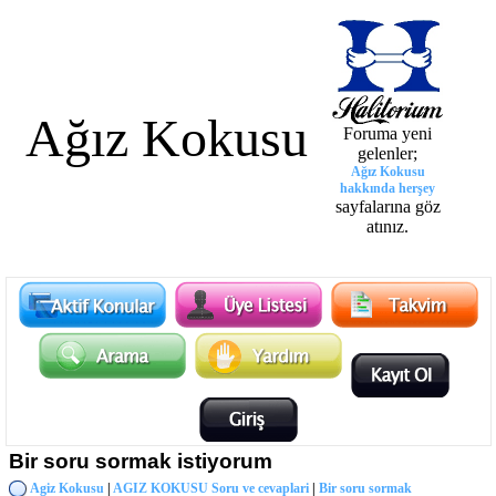
Ağız Kokusu
Foruma yeni
gelenler;
Ağız Kokusu
hakkında herşey
sayfalarına göz
atınız.
Bir soru sormak istiyorum
Agiz Kokusu
|
AGIZ KOKUSU Soru ve cevaplari
|
Bir soru sormak