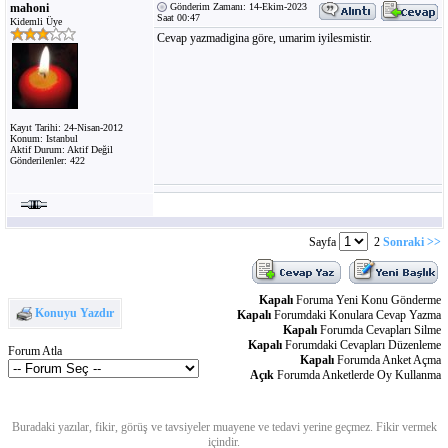
mahoni
Gönderim Zamanı: 14-Ekim-2023
Saat 00:47
Kidemli Üye
Cevap yazmadigina göre, umarim iyilesmistir.
Kayıt Tarihi: 24-Nisan-2012
Konum: Istanbul
Aktif Durum: Aktif Değil
Gönderilenler: 422
Sayfa
2
Sonraki >>
Kapalı
Foruma Yeni Konu Gönderme
Konuyu Yazdır
Kapalı
Forumdaki Konulara Cevap Yazma
Kapalı
Forumda Cevapları Silme
Kapalı
Forumdaki Cevapları Düzenleme
Forum Atla
Kapalı
Forumda Anket Açma
Açık
Forumda Anketlerde Oy Kullanma
Buradaki yazılar, fikir, görüş ve tavsiyeler muayene ve tedavi yerine geçmez. Fikir vermek
içindir.