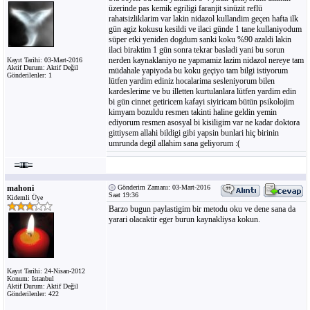
üzerinde pas kemik egriligi faranjit sinüzit reflü
rahatsizliklarim var lakin nidazol kullandim geçen hafta ilk
gün agiz kokusu kesildi ve ilaci günde 1 tane kullaniyodum
süper etki yeniden dogdum sanki koku %90 azaldi lakin
ilaci biraktim 1 gün sonra tekrar basladi yani bu sorun
nerden kaynaklaniyo ne yapmamiz lazim nidazol nereye tam
Kayıt Tarihi: 03-Mart-2016
Aktif Durum: Aktif Değil
müdahale yapiyoda bu koku geçiyo tam bilgi istiyorum
Gönderilenler: 1
lütfen yardim ediniz hocalarima sesleniyorum bilen
kardeslerime ve bu illetten kurtulanlara lütfen yardim edin
bi gün cinnet getiricem kafayi siyiricam bütün psikolojim
kimyam bozuldu resmen takinti haline geldin yemin
ediyorum resmen asosyal bi kisiligim var ne kadar doktora
gittiysem allahi bildigi gibi yapsin bunlari hiç birinin
umrunda degil allahim sana geliyorum :(
mahoni
Gönderim Zamanı: 03-Mart-2016
Saat 19:36
Kidemli Üye
Barzo bugun paylastigim bir metodu oku ve dene sana da
yarari olacaktir eger burun kaynakliysa kokun.
Kayıt Tarihi: 24-Nisan-2012
Konum: Istanbul
Aktif Durum: Aktif Değil
Gönderilenler: 422