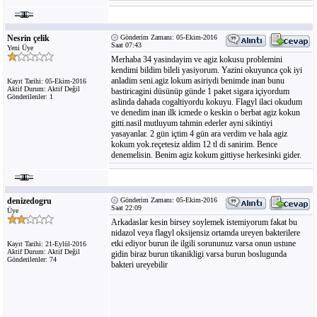
Nesrin çelik
Gönderim Zamanı: 05-Ekim-2016
Saat 07:43
Yeni Üye
Merhaba 34 yasindayim ve agiz kokusu problemini
kendimi bildim bileli yasiyorum. Yazini okuyunca çok iyi
anladim seni.agiz lokum asiriydi benimde inan bunu
Kayıt Tarihi: 05-Ekim-2016
Aktif Durum: Aktif Değil
bastiricagini düsünüp günde 1 paket sigara içiyordum
Gönderilenler: 1
aslinda dahada cogaltiyordu kokuyu. Flagyl ilaci okudum
ve denedim inan ilk icmede o keskin o berbat agiz kokun
gitti.nasil mutluyum tahmin ederler ayni sikintiyi
yasayanlar. 2 gün içtim 4 gün ara verdim ve hala agiz
kokum yok.reçetesiz aldim 12 tl di sanirim. Bence
denemelisin. Benim agiz kokum gittiyse herkesinki gider.
denizedogru
Gönderim Zamanı: 05-Ekim-2016
Saat 22:09
Üye
Arkadaslar kesin birsey soylemek istemiyorum fakat bu
nidazol veya flagyl oksijensiz ortamda ureyen bakterilere
etki ediyor burun ile ilgili sorununuz varsa onun ustune
Kayıt Tarihi: 21-Eylül-2016
Aktif Durum: Aktif Değil
gidin biraz burun tikanikligi varsa burun boslugunda
Gönderilenler: 74
bakteri ureyebilir