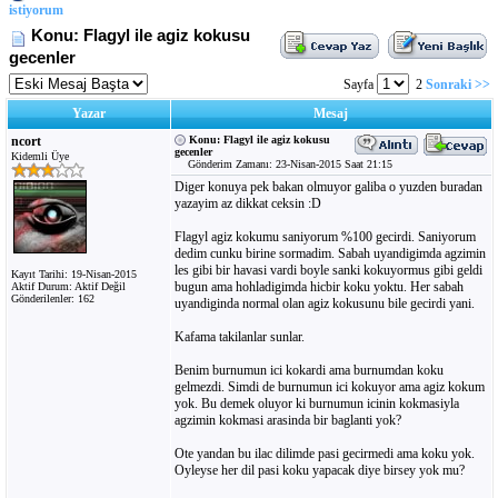
istiyorum
Konu: Flagyl ile agiz kokusu
gecenler
Sayfa
2
Sonraki >>
Yazar
Mesaj
ncort
Konu: Flagyl ile agiz kokusu
gecenler
Kidemli Üye
Gönderim Zamanı: 23-Nisan-2015 Saat 21:15
Diger konuya pek bakan olmuyor galiba o yuzden buradan
yazayim az dikkat ceksin :D
Flagyl agiz kokumu saniyorum %100 gecirdi. Saniyorum
dedim cunku birine sormadim. Sabah uyandigimda agzimin
les gibi bir havasi vardi boyle sanki kokuyormus gibi geldi
Kayıt Tarihi: 19-Nisan-2015
bugun ama hohladigimda hicbir koku yoktu. Her sabah
Aktif Durum: Aktif Değil
Gönderilenler: 162
uyandiginda normal olan agiz kokusunu bile gecirdi yani.
Kafama takilanlar sunlar.
Benim burnumun ici kokardi ama burnumdan koku
gelmezdi. Simdi de burnumun ici kokuyor ama agiz kokum
yok. Bu demek oluyor ki burnumun icinin kokmasiyla
agzimin kokmasi arasinda bir baglanti yok?
Ote yandan bu ilac dilimde pasi gecirmedi ama koku yok.
Oyleyse her dil pasi koku yapacak diye birsey yok mu?