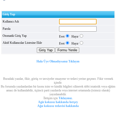
Giriş Yap
Kullanıcı Adı
Parola
Otomatik Giriş Yap
Evet
Hayır
Aktif Kullanıcılar Listesine Ekle
Evet
Hayır
Hala Üye Olmadıysanız Tıklayın
Buradaki yazılar, fikir, görüş ve tavsiyeler muayene ve tedavi yerine geçmez. Fikir vermek
içindir.
Bu forumda yazılanlardan bir kısmı isim ve kimlik bilgileri silinerek tıbbi istatistik veya eğitim
amacı ile kullanılabilir, üçüncü parti yazılarda veya internet ortamında (isimsiz olarak)
yayınlanabilir.
İletişim için
Tıklayınız.
Agiz kokusu hakkında herşey
Ağız kokusu tedavisi hakkında