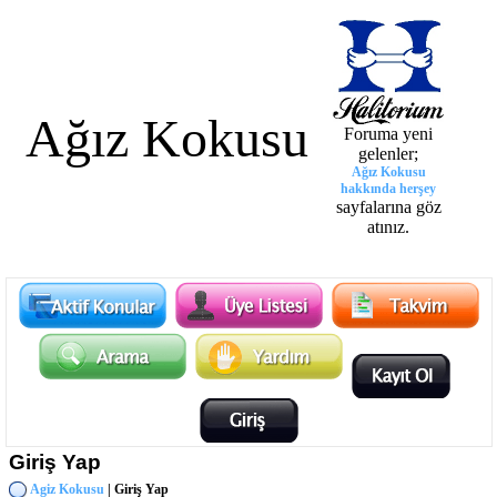
Ağız Kokusu
Foruma yeni
gelenler;
Ağız Kokusu
hakkında herşey
sayfalarına göz
atınız.
Giriş Yap
Agiz Kokusu
| Giriş Yap